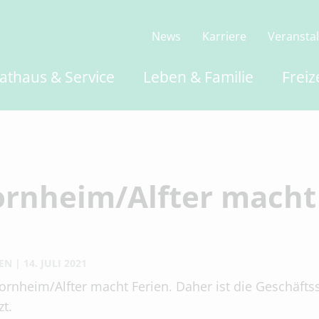
News
Karriere
Veransta
athaus & Service
Leben & Familie
Freiz
rnheim/Alfter macht
EN
14. JULI 2021
ornheim/Alfter macht Ferien. Daher ist die Geschäfts
zt.