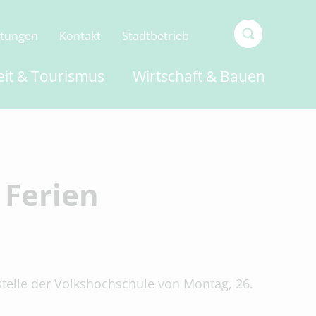
ltungen
Kontakt
Stadtbetrieb
Type 2 or
eit & Tourismus
Wirtschaft & Bauen
more
characters
for
results.
 Ferien
stelle der Volkshochschule von Montag, 26.