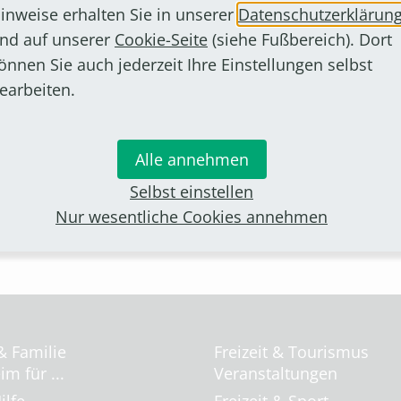
Die Geschäftsstelle der VHS
inweise erhalten Sie in unserer
Datenschutzerklärun
nd auf unserer
Cookie-Seite
(siehe Fußbereich). Dort
 um im Programmheft der VHS für Herbst/Winter 2021 
önnen Sie auch jederzeit Ihre Einstellungen selbst
sprobieren oder Vorträge zu Politik und Gesellschaft
earbeiten.
eginnt am 30. August 2021.
noch die Möglichkeit, spannende Kurse zu belegen. B
Alle annehmen
Kurs“ oder beim „Babysitterführerschein“. Anmeldunge
Selbst einstellen
Nur wesentliche Cookies annehmen
& Familie
Freizeit & Tourismus
m für ...
Veranstaltungen