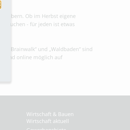
g
zu stöbern. Ob im Herbst eigene
 besuchen - für jeden ist etwas
eim „Brainwalk“ und „Waldbaden“ sind
n sind online möglich auf
Wirtschaft & Bauen
Wirtschaft aktuell