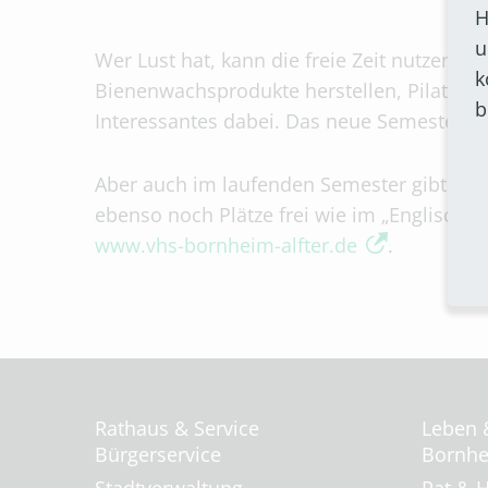
H
u
Wer Lust hat, kann die freie Zeit nutzen,
k
Bienenwachsprodukte herstellen, Pilates au
b
Interessantes dabei. Das neue Semester b
Aber auch im laufenden Semester gibt es 
ebenso noch Plätze frei wie im „Englisch-
www.vhs-bornheim-alfter.de
.
Rathaus & Service
Leben 
Bürgerservice
Bornhei