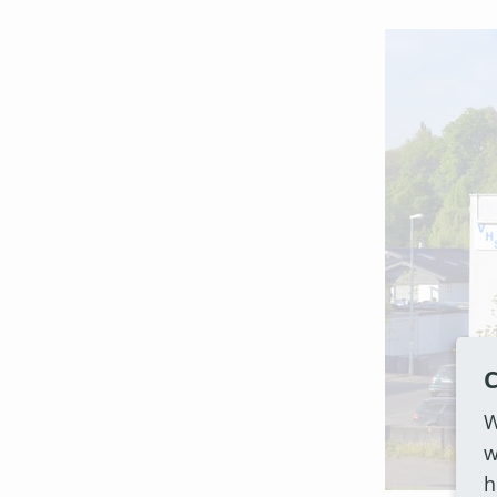
C
W
w
h