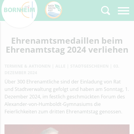
Zurück
Ehrenamtsmedaillen beim
Type 2 or more
characters for results.
Ehrenamtstag 2024 verliehen
TERMINE & AKTIONEN
ALLE
STADTGESCHEHEN
03.
DEZEMBER 2024
Über 300 Ehrenamtliche sind der Einladung von Rat
und Stadtverwaltung gefolgt und haben am Sonntag, 1.
Dezember 2024, im festlich geschmückten Forum des
Alexander-von-Humboldt-Gymnasiums die
Feierlichkeiten zum dritten Ehrenamtstag genossen.