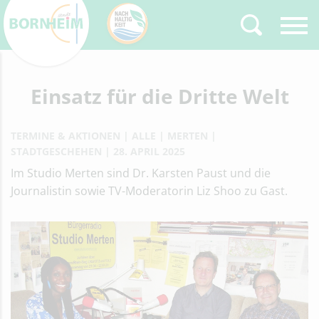
Zurück
Einsatz für die Dritte Welt
Type 2 or more
characters for results.
TERMINE & AKTIONEN
ALLE
MERTEN
STADTGESCHEHEN
28. APRIL 2025
Im Studio Merten sind Dr. Karsten Paust und die
Journalistin sowie TV-Moderatorin Liz Shoo zu Gast.