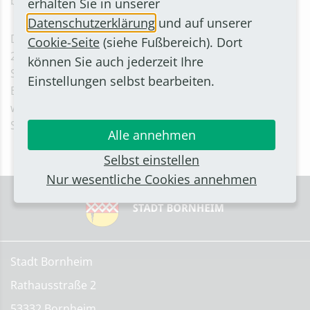
besonderen Einsatz.
erhalten Sie in unserer
Datenschutzerklärung
und auf unserer
Das Programm läuft am Donnerstag, 8. Mai 2025, von
Cookie-Seite
(siehe Fußbereich). Dort
21:04 bis 22 Uhr. Wie gewohnt sendet das Bürgerradio
können Sie auch jederzeit Ihre
Studio Merten das Vorgebirgsmagazin über Radio
Einstellungen selbst bearbeiten.
Bonn/Rhein-Sieg auf UKW 97,8 und 104,2 sowie auf
weiteren Frequenzen. Aktuelle Infos finden Sie auf der
Studio Merten-Homepage:
www.studiomerten.de
Alle annehmen
Selbst einstellen
Nur wesentliche Cookies annehmen
Stadt Bornheim
Rathausstraße 2
53332 Bornheim