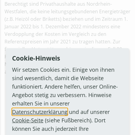
Berechtigt sind Privathaushalte aus Nordrhein-
Westfalen, die keine leitungsgebundenen Energieträger
(z.B. Heizöl oder Briketts) beziehen und im Zeitraum 1.
Januar 2022 bis 1. Dezember 2022 mindestens eine
Verdopplung der Kosten im Vergleich zu den
Referenzpreisen im Jahr 2021 zu tragen hatten. Zur
finanziellen Unterstützung können in diesem Fall 80
Prozent der über diese Verdopplung hinausgehenden
Cookie-Hinweis
Mehrkosten erstattet werden. Die Antragsfrist endet
Wir setzen Cookies ein. Einige von ihnen
am 20. Oktober 2023.
sind wesentlich, damit die Webseite
funktioniert. Andere helfen, unser Online-
Angebot stetig zu verbessern. Hinweise
erhalten Sie in unserer
Datenschutzerklärung
und auf unserer
Cookie-Seite
(siehe Fußbereich). Dort
HÄRTEFALLHILFEN-HOTLINE
können Sie auch jederzeit Ihre