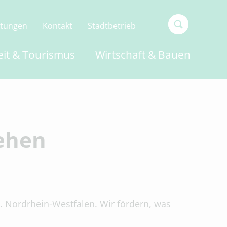
ltungen
Kontakt
Stadtbetrieb
Type 2 or
eit & Tourismus
Wirtschaft & Bauen
more
characters
for
results.
iehen
. Nordrhein-Westfalen. Wir fördern, was