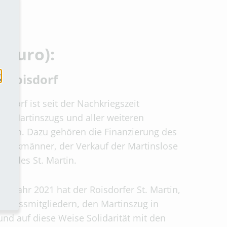
0 Euro):
g
 Roisdorf
sdorf ist seit der Nachkriegszeit
er Martinszugs und aller weiteren
Martin. Dazu gehören die Finanzierung des
r Weckmänner, der Verkauf der Martinslose
m des St. Martin.
im Jahr 2021 hat der Roisdorfer St. Martin,
schussmitgliedern, den Martinszug in
nd auf diese Weise Solidarität mit den