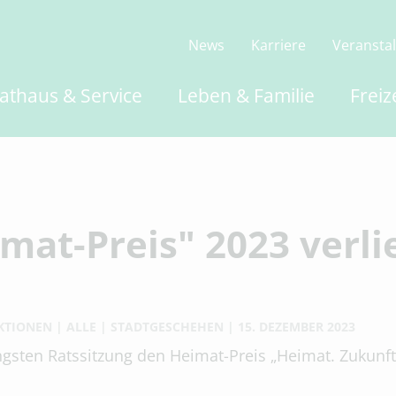
News
Karriere
Veransta
athaus & Service
Leben & Familie
Freiz
mat-Preis" 2023 verl
KTIONEN
ALLE
STADTGESCHEHEN
15. DEZEMBER 2023
gsten Ratssitzung den Heimat-Preis „Heimat. Zukunft