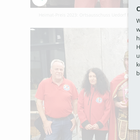
C
Heimat-Preis 2023: Ortsausschuss Uedorf freut s
W
w
h
H
u
k
b