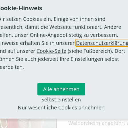
ookie-Hinweis
ich über den ersten Preis
ir setzen Cookies ein. Einige von ihnen sind
esentlich, damit die Webseite funktioniert. Andere
2. Preis (1.50
elfen, unser Online-Angebot stetig zu verbessern.
inweise erhalten Sie in unserer
Datenschutzerklärun
Martinsausschuss
nd auf unserer
Cookie-Seite
(siehe Fußbereich). Dort
Der Martinsausschuss Roi
önnen Sie auch jederzeit Ihre Einstellungen selbst
Organisator des Roisdorf
earbeiten.
Aktivitäten rund um St. 
Zugs, die Verteilung de
Alle annehmen
und das Besuchsprogram
Selbst einstellen
Nach der Flut an der Ahr 
Nur wesentliche Cookies annehmen
begleitet von seinen Aus
Walporzheim angeführt u