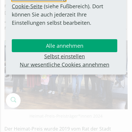
mit Jugendförderung und Nachhaltigkeit – z.B. durch
Cookie-Seite
(siehe Fußbereich). Dort
Digitalisierung, hochwertige, verpackungsarme
können Sie auch jederzeit Ihre
„Kamelle“, Aufräum-Aktionen und den Verzicht auf
Einstellungen selbst bearbeiten.
motorisierte Zugmaschinen – zeichnen den Verein aus.
Alle annehmen
Selbst einstellen
Nur wesentliche Cookies annehmen
Heimat-Preis-Preisträger*innen 2024
Der Heimat-Preis wurde 2019 vom Rat der Stadt