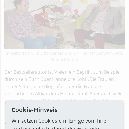
Im Gespräch (v.l.): Otto Ganser und Dr. Heribert Schwan. Foto:
Studio Merten
Der Bestsellerautor ist Vielen ein Begriff, zum Beispiel
durch sein Buch über Hannelore Kohl „Die Frau an
seiner Seite“, eine Biografie über die Frau des
verstorbenen Altkanzlers Helmut Kohl. Aber auch viele
andere Werke zu Altkanzler Kohl fanden Beachtung.
Cookie-Hinweis
In seinem neuesten Werk „Spione im Zentrum der
Wir setzen Cookies ein. Einige von ihnen
Macht“ geht es um die Spionage der früheren DDR, die
sind wesentlich, damit die Webseite