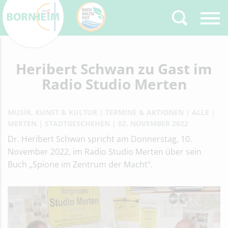
Zurück
Heribert Schwan zu Gast im
Type 2 or more
characters for results.
Radio Studio Merten
MUSIK, KUNST & KULTUR
TERMINE & AKTIONEN
ALLE
MERTEN
STADTGESCHEHEN
02. NOVEMBER 2022
Dr. Heribert Schwan spricht am Donnerstag, 10.
November 2022, im Radio Studio Merten über sein
Buch „Spione im Zentrum der Macht“.