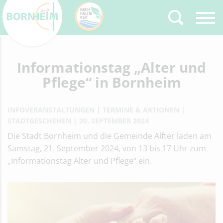
Zurück
Informationstag „Alter und
Type 2 or more
characters for results.
Pflege“ in Bornheim
INFOVERANSTALTUNGEN
TERMINE & AKTIONEN
STADTGESCHEHEN
20. SEPTEMBER 2024
Die Stadt Bornheim und die Gemeinde Alfter laden am
Samstag, 21. September 2024, von 13 bis 17 Uhr zum
„Informationstag Alter und Pflege“ ein.