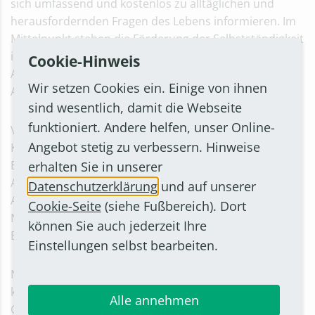
sich umfassend und kostenlos zu alltäglichen und
herausfordernden Fragen des Lebens informieren. Im
Mittelpunkt stehen die Förderung der Selbstständigkeit
im Alter, Möglichkeiten der ambulanten Pflege sowie
Cookie-Hinweis
Angebote und Dienstleistungen aus Bornheim und
Wir setzen Cookies ein. Einige von ihnen
Alfter.
sind wesentlich, damit die Webseite
funktioniert. Andere helfen, unser Online-
Vertreter verschiedener Wohlfahrtsverbände, der
Angebot stetig zu verbessern. Hinweise
Kriminalpolizei, des ambulanten Hospizdienstes
Bornheim und anderer gemeinwohlorientierter
erhalten Sie in unserer
Anbieter aus der Umgebung bieten Beratungen an.
Datenschutzerklärung
und auf unserer
Auch die Seniorenberaterinnen Birgit Haller und Marie
Cookie-Seite
(siehe Fußbereich). Dort
Neumann sowie der Seniorenbeirat der Stadt
können Sie auch jederzeit Ihre
Bornheim stehen für Gespräche zur Verfügung.
Einstellungen selbst bearbeiten.
Neben den Informationsständen erwarten die Gäste
kurze Fachvorträge und kleine Tanz- und
Alle annehmen
Gesangsdarbietungen. Der Eintritt ist kostenlos, und