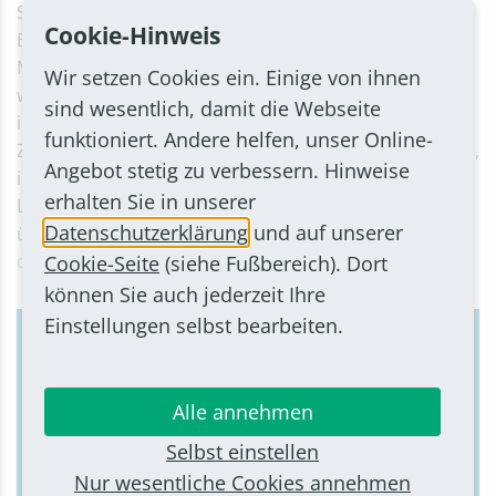
Schirmherr des Formats "Jugend trifft Politik" ist
Cookie-Hinweis
Bundestagspräsident Dr. Wolfgang Thierse. Die
Moderation übernimmt Franziska Becker. Diskutiert
Wir setzen Cookies ein. Einige von ihnen
wird über aktuelle Probleme und Herausforderungen
sind wesentlich, damit die Webseite
in der gemeinsamen Anstrengung gegen Rassismus.
funktioniert. Andere helfen, unser Online-
Zuschauerinnen und Zuschauer können sich beteiligen,
Angebot stetig zu verbessern. Hinweise
indem sie ihre Fragen während der Übertragung im
erhalten Sie in unserer
Livechat stellen. Wer bereits jetzt eine Frage
Datenschutzerklärung
und auf unserer
übermitteln möchte, schickt einfach eine Mail an
deine.frage(at)outlook.de
.
Cookie-Seite
(siehe Fußbereich). Dort
können Sie auch jederzeit Ihre
Einstellungen selbst bearbeiten.
Umfrage
Vorab kann man auch an einer Umfrage
Alle annehmen
teilnehmen und seine Erfahrungen mit Rassismus
äußern und Ideen angeben, wie man Rassismus
Selbst einstellen
entgegentreten kann. Die Teilnahme ist anonym.
Nur wesentliche Cookies annehmen