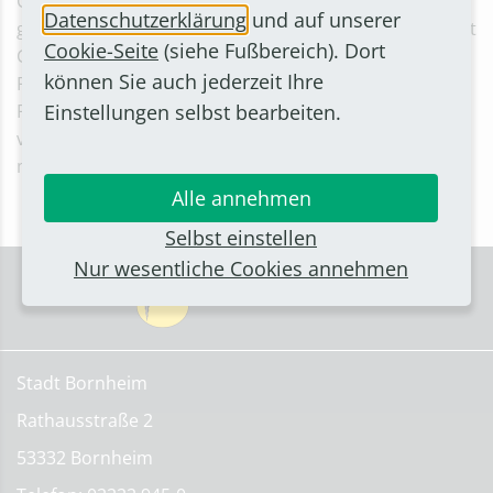
Gesamteindruck. Aus diesem Grund ist es nicht
Datenschutzerklärung
und auf unserer
gestattet, die Grabstätten individuell und dauerhaft mit
Cookie-Seite
(siehe Fußbereich). Dort
Grabschmuck oder ähnlichem zu versehen. Die
können Sie auch jederzeit Ihre
Friedhofsverwaltung bittet darum, Grabschmuck,
Einstellungen selbst bearbeiten.
Pflanzengestecke oder sonstige Gegenstände auf oder
vor den Grabstätten zu entfernen und zukünftig nichts
mehr dort abzulegen.
Alle annehmen
Selbst einstellen
Nur wesentliche Cookies annehmen
Stadt Bornheim
Rathausstraße 2
53332 Bornheim