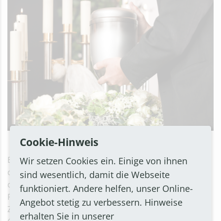
Symbolbild
Cookie-Hinweis
Ein Gedanke bei dieser besonderen Begräbnisform ist
Wir setzen Cookies ein. Einige von ihnen
die erleichterte Pflege der Grabstätte oder Grabanlage
sind wesentlich, damit die Webseite
durch die Friedhofsbesucherinnen und
funktioniert. Andere helfen, unser Online-
Friedhofsbesucher sowie den Stadtbetrieb Bornheim.
Angebot stetig zu verbessern. Hinweise
Zudem bietet die Anlage einen einheitlichen
erhalten Sie in unserer