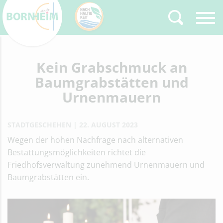
Zurück
Kein Grabschmuck an
Type 2 or more
characters for results.
Baumgrabstätten und
Urnenmauern
STADTGESCHEHEN
22. AUGUST 2023
Wegen der hohen Nachfrage nach alternativen
Bestattungsmöglichkeiten richtet die
Friedhofsverwaltung zunehmend Urnenmauern und
Baumgrabstätten ein.