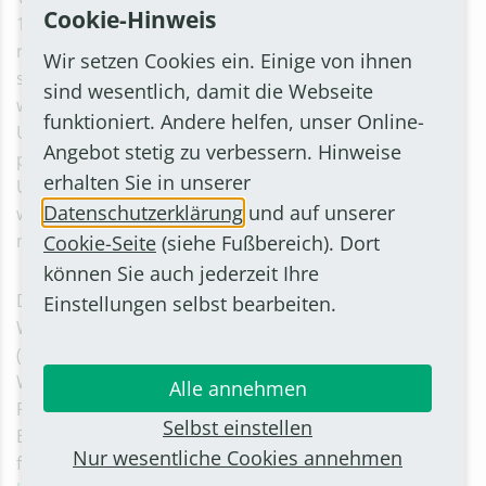
Cookie-Hinweis
10 in Bornheim-Roisdorf. Unter dem Titel „CO2
reduzieren – Kreisläufe schließen – Unternehmen
Wir setzen Cookies ein. Einige von ihnen
stärken“ zeigen vier Referentinnen und Referenten auf,
sind wesentlich, damit die Webseite
wie die Umstellung hin zu einem klimaneutralen
funktioniert. Andere helfen, unser Online-
Unternehmen gelingen kann. Dabei liegt der Fokus auf
Angebot stetig zu verbessern. Hinweise
praxisnahen Good-Practice-Beispielen von regionalen
erhalten Sie in unserer
Unternehmen. Außerdem werden die positiven
Datenschutzerklärung
und auf unserer
wirtschaftlichen und sozialen Effekte beleuchtet, die
mit Klimaschutzmaßnahmen einhergehen.
Cookie-Seite
(siehe Fußbereich). Dort
können Sie auch jederzeit Ihre
Die Veranstaltung wird organisiert durch die
Einstellungen selbst bearbeiten.
Wirtschaftsförderungs- und Entwicklungsgesellschaft
(WFG) Bornheim in Kooperation mit der
Wirtschaftsförderung Bonn, dem bio innovation park
Alle annehmen
Rheinland e.V. und dem Nachhaltigkeits-Hub Region
Selbst einstellen
Bonn. Alle Details sowie die kostenfreie Anmeldung
Nur wesentliche Cookies annehmen
finden sich unter folgendem Link: