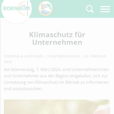
Zurück
Klimaschutz für
Type 2 or more
characters for results.
Unternehmen
TERMINE & AKTIONEN
STADTGESCHEHEN
06. FEBRUAR
2024
Am Donnerstag, 7. März 2024, sind Unternehmerinnen
und Unternehmer aus der Region eingeladen, sich zur
Umsetzung von Klimaschutz im Betrieb zu informieren
und auszutauschen.