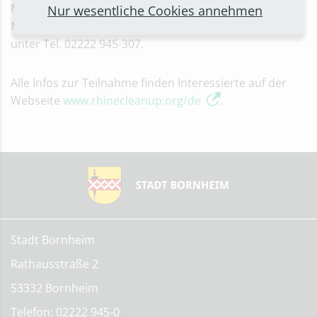
Manuela Domschat vom Umweltamt melden – per E-
Nur wesentliche Cookies annehmen
Mail an
manuela.domschat(at)stadt-bornheim.de
oder
unter Tel. 02222 945-307.
Alle Infos zur Teilnahme finden Interessierte auf der
Webseite
www.rhinecleanup.org/de
.
Stadt Bornheim
Rathausstraße 2
53332 Bornheim
Telefon: 02222 945-0