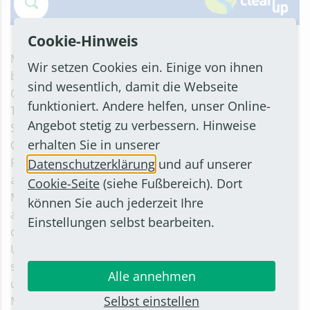
Cookie-Hinweis
Man kann sich an einem CleanUp anmelden, der
Wir setzen Cookies ein. Einige von ihnen
bereits von jemand organisiert wird. Dieser
sind wesentlich, damit die Webseite
Organisator besorgt Handschuhe, Müllsäcke und gibt
funktioniert. Andere helfen, unser Online-
Teilnehmenden eine kurze Einweisung über die
Angebot stetig zu verbessern. Hinweise
Sammelroute. Alternativ kann man auch selbst einen
erhalten Sie in unserer
CleanUp organisieren. Man bestimmt Treffpunkt und
Route dann selbst, verteilt Handschuhe und Säcke an
Datenschutzerklärung
und auf unserer
alle Helfer*innen und klärt mit dem lokalen
Cookie-Seite
(siehe Fußbereich). Dort
Müllentsorger, dass der Müll nach der Sammelaktion
können Sie auch jederzeit Ihre
auch entsorgt wird. RhineCleanUp setzt sich dafür ein,
Einstellungen selbst bearbeiten.
dass der Müll an den Flüssen nicht ausufert, die
Umwelt geschützt wird und die Flüsse und Weltmeere
sauber gehalten werden. Die Stadt Bornheim
Alle annehmen
unterstützt die Aktion, indem Sie Handschuhe und
Selbst einstellen
Müllsäcke bereitstellt. Interessierte können sich bei