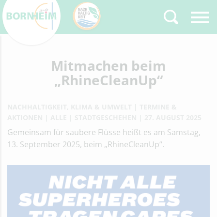
Zurück
Mitmachen beim
Type 2 or more
characters for results.
„RhineCleanUp“
NACHHALTIGKEIT, KLIMA & UMWELT
TERMINE &
AKTIONEN
ALLE
STADTGESCHEHEN
27. AUGUST 2025
Gemeinsam für saubere Flüsse heißt es am Samstag,
13. September 2025, beim „RhineCleanUp“.