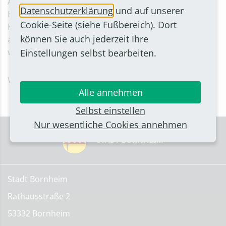
Antragsbearbeitung und Bedarfsermittlung im Bereich
Datenschutzerklärung
und auf unserer
Hilfen zur Erziehung, Hilfen für seelisch behinderte
Cookie-Seite
(siehe Fußbereich). Dort
Kinder (§35a) sowie im Pflegekinderdienst können
können Sie auch jederzeit Ihre
aktuell nur mit erheblicher Verzögerung bearbeitet
werden.
Einstellungen selbst bearbeiten.
Wir bitten Sie um Ihr Verständnis.
Alle annehmen
Selbst einstellen
Nur wesentliche Cookies annehmen
Stadt Bornheim
Rathausstraße 2
53332 Bornheim