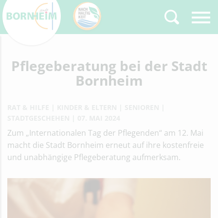
Pflegeberatung bei der Stadt
Zurück
Type 2 or more
characters for results.
Bornheim
RAT & HILFE
KINDER & ELTERN
SENIOREN
STADTGESCHEHEN
07. MAI 2024
Zum „Internationalen Tag der Pflegenden“ am 12. Mai
macht die Stadt Bornheim erneut auf ihre kostenfreie
und unabhängige Pflegeberatung aufmerksam.