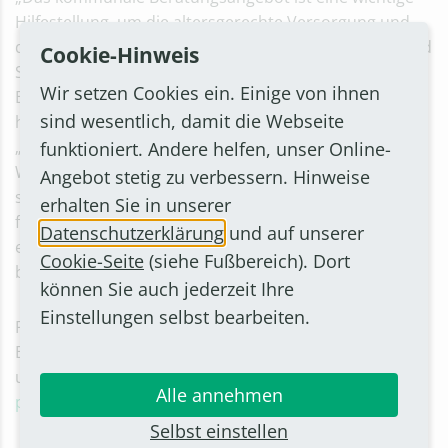
Hilfestellung, um die altersgerechte Versorgung und
die Lebensqualität für die Bornheimer Seniorinnen und
Cookie-Hinweis
Senioren zu erhalten“, so Bürgermeister Christoph
Wir setzen Cookies ein. Einige von ihnen
Becker. Sozialdezernentin Alice von Bülow würdigt das
sind wesentlich, damit die Webseite
herausfordernde Engagement der Pflegenden:
„Pflegende Angehörige haben einen unschätzbaren
funktioniert. Andere helfen, unser Online-
Wert für das Sozialsystem und die Familie. Doch so
Angebot stetig zu verbessern. Hinweise
selbstverständlich und erfüllend es sein kann,
erhalten Sie in unserer
füreinander da zu sein, so schnell kann es auch zu
Datenschutzerklärung
und auf unserer
einer Überforderung kommen. Lassen Sie sich
Cookie-Seite
(siehe Fußbereich). Dort
beraten.“
können Sie auch jederzeit Ihre
Einstellungen selbst bearbeiten.
Pflegeberaterin Birgit Haller erreicht man im
Bornheimer Amt für Soziales, Wohnen und Inklusion
unter 02222 945-167 oder per E-Mail an
Alle annehmen
pflegeberatung(at)stadt-bornheim.de
.
Selbst einstellen