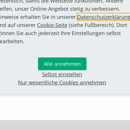
esentlich, damit die Webseite funktioniert. Andere
elfen, unser Online-Angebot stetig zu verbessern.
inweise erhalten Sie in unserer
Datenschutzerklärun
Moderator Otto Ganser im Gespräch mit Hans-Peter Schneider
nd auf unserer
Cookie-Seite
(siehe Fußbereich). Dort
wischen in Swisttal lebt, hat mit vielen Zeitzeugen g
önnen Sie auch jederzeit Ihre Einstellungen selbst
en. Es geht ihm dabei darum, „die Erinnerung an den 
earbeiten.
f Brenig viel bedeutet, hat er seine Gesprächspartn
er großes Leid über die Zivilbevölkerung, aber auch
Alle annehmen
ndung, spricht mit ihm über dieses wichtige, aber oft
Selbst einstellen
hr ausgestrahlt und ist über Radio Bonn/Rhein-Sieg
Nur wesentliche Cookies annehmen