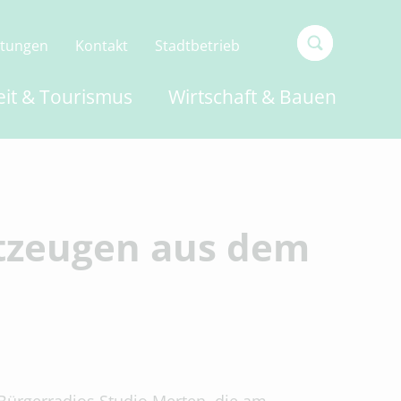
ltungen
Kontakt
Stadtbetrieb
Type 2 or
eit & Tourismus
Wirtschaft & Bauen
more
characters
for
results.
tzeugen aus dem