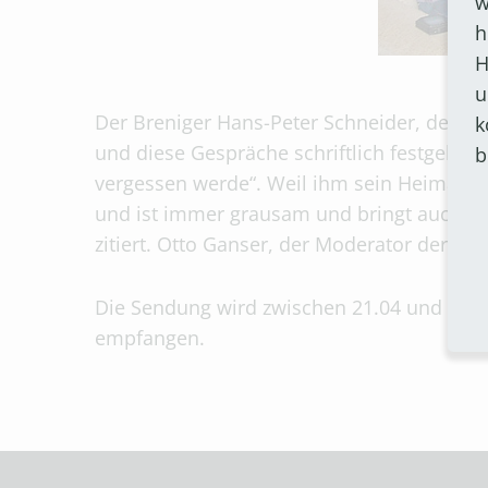
w
h
H
u
Der Breniger Hans-Peter Schneider, der inz
k
und diese Gespräche schriftlich festgehalt
b
vergessen werde“. Weil ihm sein Heimatdor
und ist immer grausam und bringt auch imm
zitiert. Otto Ganser, der Moderator der Se
Die Sendung wird zwischen 21.04 und 22 U
empfangen.