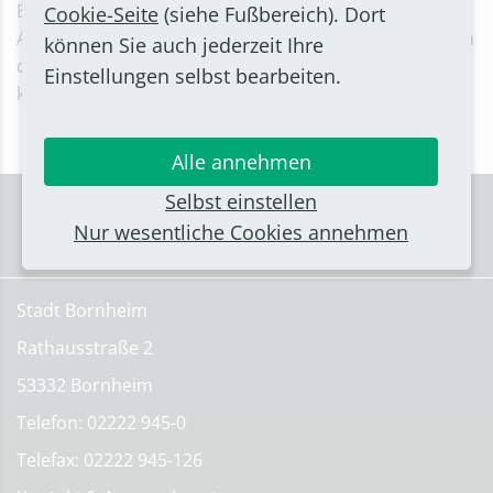
Bornheim, Servatiusweg 19-23, noch bis zum 31.
Cookie-Seite
(siehe Fußbereich). Dort
August 2023. Mehrfaches Reinschauen lohnt sich, denn
können Sie auch jederzeit Ihre
die Flohmarktfläche wird täglich aufgefüllt. Der Erlös
Einstellungen selbst bearbeiten.
kommt der Stadtbücherei Bornheim zugute.
Alle annehmen
Selbst einstellen
Nur wesentliche Cookies annehmen
Stadt Bornheim
Rathausstraße 2
53332 Bornheim
Telefon: 02222 945-0
Telefax: 02222 945-126