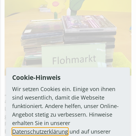
Cookie-Hinweis
Flohmarkt in der Stadtbücherei Bornheim
Wir setzen Cookies ein. Einige von ihnen
„Wir haben die Ferien genutzt, viele CDs und DVDs
sind wesentlich, damit die Webseite
aussortiert und Platz für neue Medien gemacht,“ sagt
funktioniert. Andere helfen, unser Online-
Leiterin Brigitte Nowak. Für Kinder und Erwachsene
Angebot stetig zu verbessern. Hinweise
gibt es deshalb Filme und Hörbücher zum kleinen
erhalten Sie in unserer
Preis: Jede DVD und jede CD kostet gerade einmal 1
Datenschutzerklärung
und auf unserer
Euro. Die Schnäppchen gibt es in der Stadtbücherei