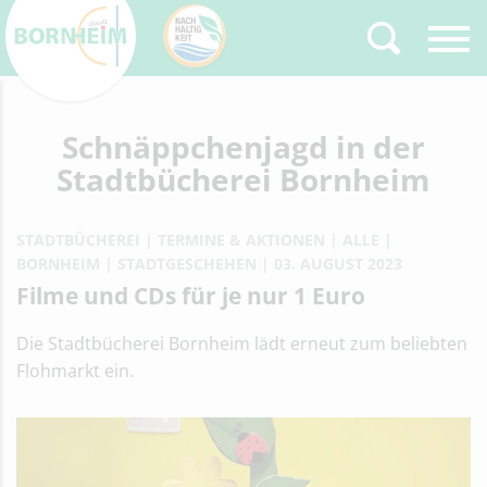
Zurück
Schnäppchenjagd in der
Type 2 or more
characters for results.
Stadtbücherei Bornheim
STADTBÜCHEREI
TERMINE & AKTIONEN
ALLE
BORNHEIM
STADTGESCHEHEN
03. AUGUST 2023
Filme und CDs für je nur 1 Euro
Die Stadtbücherei Bornheim lädt erneut zum beliebten
Flohmarkt ein.