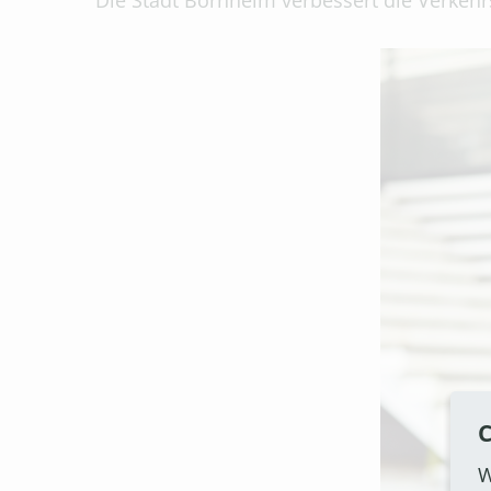
Die Stadt Bornheim verbessert die Verkehrs
C
W