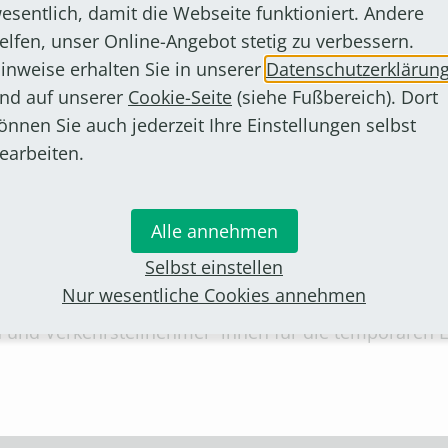
esentlich, damit die Webseite funktioniert. Andere
elfen, unser Online-Angebot stetig zu verbessern.
inweise erhalten Sie in unserer
Datenschutzerklärun
nd auf unserer
Cookie-Seite
(siehe Fußbereich). Dort
önnen Sie auch jederzeit Ihre Einstellungen selbst
gängerüberwege eingerichtet, die sichere Querungsm
earbeiten.
innen der nahegelegenen Grundschule. Optimiert wir
 zum 12. Juni 2026. Für diesen Zeitraum wird der bet
Alle annehmen
diesem Zeitraum über Diergardtstraße, Apostelpfad un
Selbst einstellen
 der gesamten Bauzeit sichergestellt.
Nur wesentliche Cookies annehmen
n und Verkehrsteilnehmer*innen für die temporären 