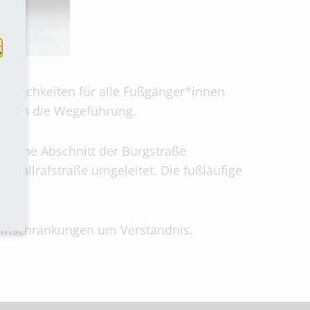
g
öglichkeiten für alle Fußgänger*innen
d auch die Wegeführung.
roffene Abschnitt der Burgstraße
d Wallrafstraße umgeleitet. Die fußläufige
Einschränkungen um Verständnis.