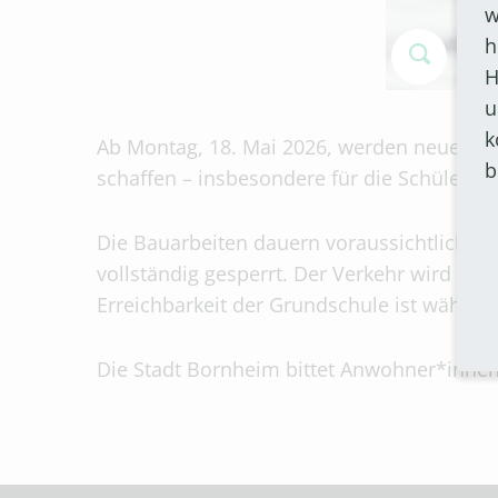
w
h
H
u
k
Ab Montag, 18. Mai 2026, werden neue Fuß
b
schaffen – insbesondere für die Schüler*
Die Bauarbeiten dauern voraussichtlich bis
vollständig gesperrt. Der Verkehr wird in 
Erreichbarkeit der Grundschule ist während
Die Stadt Bornheim bittet Anwohner*inne