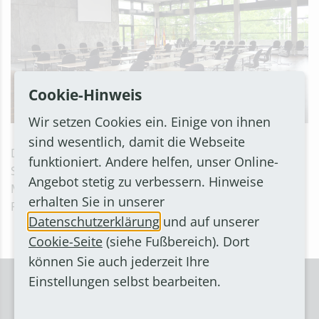
Cookie-Hinweis
Wir setzen Cookies ein. Einige von ihnen
sind wesentlich, damit die Webseite
Die Tagesordungspunkte werden auf die nächste
funktioniert. Andere helfen, unser Online-
Sitzung des Stadtentwicklungsausschusses am
Angebot stetig zu verbessern. Hinweise
Mittwoch, 19. Juni 2024, um 18 Uhr im Ratssaal des
erhalten Sie in unserer
Rathauses übertragen.
Datenschutzerklärung
und auf unserer
Cookie-Seite
(siehe Fußbereich). Dort
können Sie auch jederzeit Ihre
Einstellungen selbst bearbeiten.