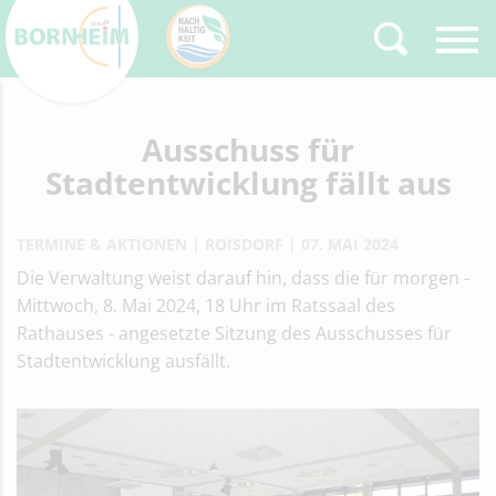
Zurück
Ausschuss für
Type 2 or more
characters for results.
Stadtentwicklung fällt aus
TERMINE & AKTIONEN
ROISDORF
07. MAI 2024
Die Verwaltung weist darauf hin, dass die für morgen -
Mittwoch, 8. Mai 2024, 18 Uhr im Ratssaal des
Rathauses - angesetzte Sitzung des Ausschusses für
Stadtentwicklung ausfällt.