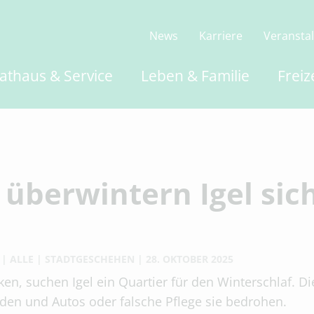
News
Karriere
Veransta
athaus & Service
Leben & Familie
Freiz
 überwintern Igel sic
ALLE
STADTGESCHEHEN
28. OKTOBER 2025
, suchen Igel ein Quartier für den Winterschlaf. Di
den und Autos oder falsche Pflege sie bedrohen.