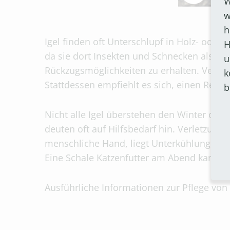
W
w
h
Igel finden oft Unterschlupf in Holz- oder
H
da sie dort Insekten und Schnecken als Na
u
Rückzugsmöglichkeiten zu erhalten. Verme
k
Stattdessen empfiehlt es sich, einen Rech
b
Nicht alle Igel überstehen den Winter ohn
deuten oft auf Hilfsbedarf hin. Verletzunge
menschliche Hand, liegt Unterkühlung vor. 
Eine Schale Katzenfutter am Abend kann die
Ausführliche Informationen zur Pflege von 