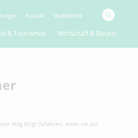
ltungen
Kontakt
Stadtbetrieb
Type 2 or
eit & Tourismus
Wirtschaft & Bauen
more
characters
for
results.
her
eser Weg birgt Gefahren, wenn sie auf