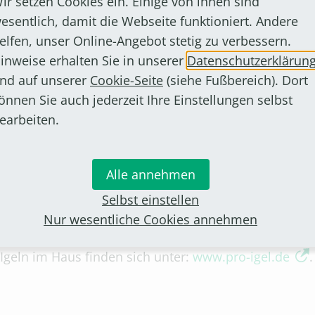
ir setzen Cookies ein. Einige von ihnen sind
esentlich, damit die Webseite funktioniert. Andere
Igel auf der Suche nach einem Winterquartier
elfen, unser Online-Angebot stetig zu verbessern.
 Komposthaufen, bedeckt mit Reisig und Schnittresten. 
inweise erhalten Sie in unserer
Datenschutzerklärun
hrung finden. Daher ist es besser, den Garten im Her
nd auf unserer
Cookie-Seite
(siehe Fußbereich). Dort
iden sollte man Laubsauger und Mähroboter, die Igel
önnen Sie auch jederzeit Ihre Einstellungen selbst
en zu verwenden.
earbeiten.
e Hilfe. Tagaktivität, torkelnde oder apathische Be
Alle annehmen
n oder Parasitenbefall sind ebenfalls Anzeichen. Ist di
Dann sollte das Tier schnell in Sicherheit gebracht 
Selbst einstellen
 Energiereserven des Igels auffüllen.
Nur wesentliche Cookies annehmen
Igeln im Haus finden sich unter:
www.pro-igel.de
.