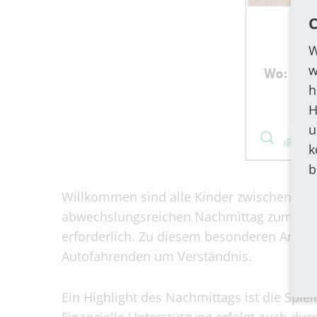
C
W
w
h
H
u
k
b
Willkommen sind alle Kinder zwischen 5 u
abwechslungsreichen Nachmittag zum Thema
erforderlich. Zu diesem besonderen Anlass w
Autofahrenden um Verständnis.
Ein Highlight des Nachmittags ist die Spi