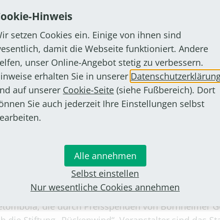
ookie-Hinweis
ir setzen Cookies ein. Einige von ihnen sind
esentlich, damit die Webseite funktioniert. Andere
elfen, unser Online-Angebot stetig zu verbessern.
inweise erhalten Sie in unserer
Datenschutzerklärun
nd auf unserer
Cookie-Seite
(siehe Fußbereich). Dort
önnen Sie auch jederzeit Ihre Einstellungen selbst
earbeiten.
nd 12 Jahren, die bei einem bunten Programm aus Sp
 „Disney“ verbringen möchten. Das Angebot ist kost
Alle annehmen
ird die Straße als „Spielstraße auf Zeit“ gesperrt; die
Selbst einstellen
Nur wesentliche Cookies annehmen
eletombola, die durch Preisspenden von Bornheimer G