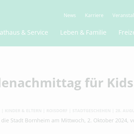
News
Karriere
Veransta
athaus & Service
Leben & Familie
Freiz
lenachmittag für Kids
KINDER & ELTERN
ROISDORF
STADTGESCHEHEN
28. AUG
die Stadt Bornheim am Mittwoch, 2. Oktober 2024, vo