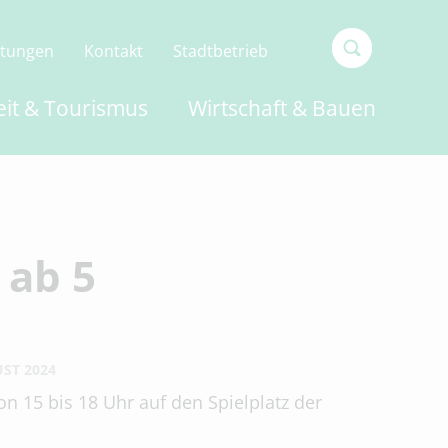
ltungen
Kontakt
Stadtbetrieb
Type 2 or
eit & Tourismus
Wirtschaft & Bauen
more
characters
for
results.
 ab 5
UST 2024
n 15 bis 18 Uhr auf den Spielplatz der