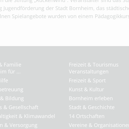
ch die Stiftung „Rückenwind“. Veranstalter sind das S
g Jugendförderung der Stadt Bornheim, das städtisc
lnen Spielangebote wurden von einem Pädagogikkurs 
& Familie
Freizeit & Tourismus
m für ...
Veranstaltungen
ilfe
Freizeit & Sport
betreuung
Kunst & Kultur
 & Bildung
Bornheim erleben
s & Gesellschaft
Stadt & Geschichte
ltigkeit & Klimawandel
14 Ortschaften
 & Versorgung
Vereine & Organisatione