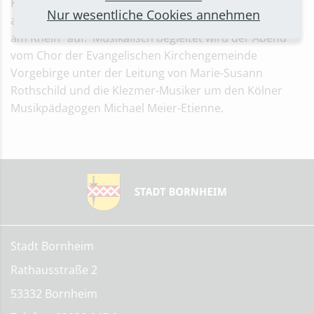
Kabarett-Künstler, Pianisten und Parodisten unter
Nur wesentliche Cookies annehmen
anderem im Rheinhotel Dreesen, dem „Weißen Haus
am Rhein“ auf. Musikalisch begleitet wird der Abend
vom Chor der Evangelischen Kirchengemeinde
Vorgebirge unter der Leitung von Marie-Susann
Rothschild und die Klezmer-Musiker um den Kölner
Musikpädagogen Michael Meier-Etienne.
Stadt Bornheim
Rathausstraße 2
53332 Bornheim