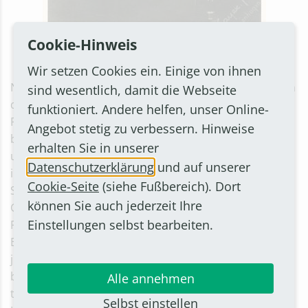
Cookie-Hinweis
Clara Feldmann (Künstlername Claire Feldern) am Flügel
Wir setzen Cookies ein. Einige von ihnen
Nach dem gemeinsamen Gedenken am Friedhof gehen
sind wesentlich, damit die Webseite
die Teilnehmerinnen und Teilnehmer gemeinsam zur
funktioniert. Andere helfen, unser Online-
Rheinhalle, wo gegen 18.30 Uhr das Bühnenprogramm
Angebot stetig zu verbessern. Hinweise
beginnt. Auch in diesem Jahr haben Schulen, Kirchen
erhalten Sie in unserer
und Jugendeinrichtungen ein bewegendes und
Datenschutzerklärung
und auf unserer
informatives Programm zusammengestellt.
Cookie-Seite
(siehe Fußbereich). Dort
Schülerinnen und Schüler der Heinrich-Böll-
können Sie auch jederzeit Ihre
Gesamtschule werden durch einen Abend mit
Einstellungen selbst bearbeiten.
Filmbeiträgen des Kulturraums Sechtem und der
Europaschule führen, die sich unter anderem mit der
jüdischen Künstlerfamilie Feldmann aus Roisdorf
beschäftigen. Clara Feldmann und ihr Bruder Alfons
Alle annehmen
traten bis zur Machtübernahme der Nazis als gefeierte
Selbst einstellen