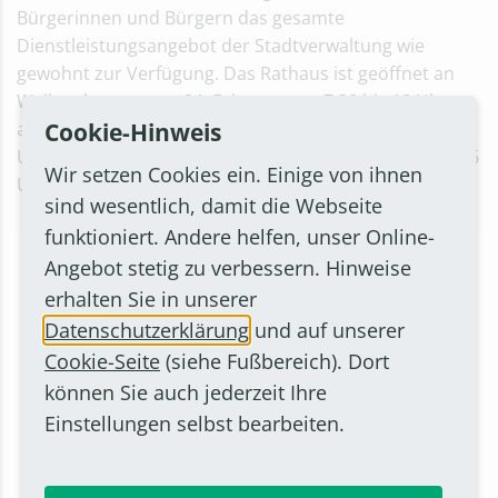
Bürgerinnen und Bürgern das gesamte
Dienstleistungsangebot der Stadtverwaltung wie
gewohnt zur Verfügung. Das Rathaus ist geöffnet an
Weiberdonnerstag, 24. Februar, von 7.30 bis 18 Uhr,
Cookie-Hinweis
am Karnevalsfreitag, 25. Februar, von 7.30 bis 12.30
Uhr und am Karnevalsdienstag, 1. März, von 7.30 bis 16
Wir setzen Cookies ein. Einige von ihnen
Uhr.
sind wesentlich, damit die Webseite
funktioniert. Andere helfen, unser Online-
Angebot stetig zu verbessern. Hinweise
erhalten Sie in unserer
Datenschutzerklärung
und auf unserer
Cookie-Seite
(siehe Fußbereich). Dort
können Sie auch jederzeit Ihre
Einstellungen selbst bearbeiten.