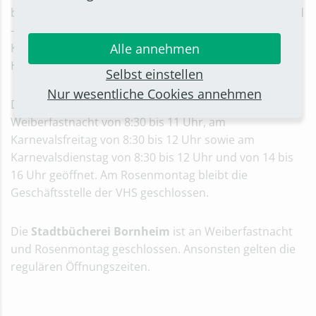
bis 11 Uhr geöffnet. Am Karnevalsfreitag, -samstag und
-dienstag gelten die regulären Öffnungszeiten. Am
Karnevalssonntag und am Rosenmontag bleibt das
Alle annehmen
Hallenfreizeitbad geschlossen.
Selbst einstellen
Nur wesentliche Cookies annehmen
Die
Volkshochschule Bornheim/Alfter
hat an
Weiberfastnacht von 8:30 bis 11 Uhr, am
Karnevalsfreitag von 8:30 bis 12 Uhr sowie am
Karnevalsdienstag von 8:30 bis 12 Uhr und von 14 bis
16 Uhr geöffnet. Am Rosenmontag bleibt die
Geschäftsstelle der VHS geschlossen.
Die
Stadtbücherei Bornheim
ist an Weiberfastnacht
und Rosenmontag geschlossen. Ansonsten gelten die
regulären Öffnungszeiten.