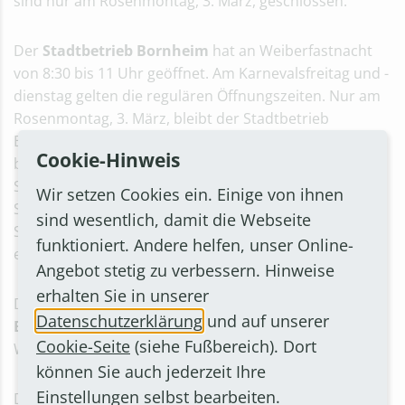
sind nur am Rosenmontag, 3. März, geschlossen.
Der
Stadtbetrieb Bornheim
hat an Weiberfastnacht
von 8:30 bis 11 Uhr geöffnet. Am Karnevalsfreitag und -
dienstag gelten die regulären Öffnungszeiten. Nur am
Rosenmontag, 3. März, bleibt der Stadtbetrieb
Bornheim geschlossen. Im Notfall, wie beispielsweise
Cookie-Hinweis
bei Rohrbrüchen, Schäden im Kanalnetz, zur
Sicherstellung der Wasserversorgung und bei
Wir setzen Cookies ein. Einige von ihnen
Störungen der Straßenbeleuchtung, ist der
sind wesentlich, damit die Webseite
Stadtbetrieb Bornheim rund um die Uhr telefonisch
funktioniert. Andere helfen, unser Online-
erreichbar unter 02227 9320-77.
Angebot stetig zu verbessern. Hinweise
erhalten Sie in unserer
Die
Annahmestelle für Grünabfall und
Datenschutzerklärung
und auf unserer
Elektroschrott
beim Stadtbetrieb Bornheim hat an
Cookie-Seite
(siehe Fußbereich). Dort
Weiberfastnacht und am Rosenmontag geschlossen.
können Sie auch jederzeit Ihre
Einstellungen selbst bearbeiten.
Das
Hallenfreizeitbad
ist an Weiberfastnacht von 8:30