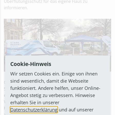
Überflutungsschutz für das eigene Haus zu
informieren.
Cookie-Hinweis
Wir setzen Cookies ein. Einige von ihnen
sind wesentlich, damit die Webseite
Geschultes Personal wird detailliert über
funktioniert. Andere helfen, unser Online-
Schutzmaßnahmen informieren, Tipps zum Einbau ins
Angebot stetig zu verbessern. Hinweise
eigene Haus geben und Empfehlungen zum richtigen
Verhalten aussprechen. Außerdem wird der
erhalten Sie in unserer
Hochwasser-Pass vorgestellt. Eine mobile Ausstellung
Datenschutzerklärung
und auf unserer
zeigt zudem Objektschutzmaßnahmen im Einsatz.