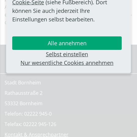
Cookie-Seite
(siehe Fußbereich). Dort
Ansprechpartner vor Ort ist Hans-Theodor Arenz. Zu
können Sie auch jederzeit Ihre
erreichen ist er per E-Mail an hans-theodor.arenz@hkc-
Einstellungen selbst bearbeiten.
online.de.
Alle annehmen
Selbst einstellen
Nur wesentliche Cookies annehmen
Stadt Bornheim
Rathausstraße 2
53332 Bornheim
Telefon: 02222 945-0
Telefax: 02222 945-126
Kontakt & Ansprechpartner