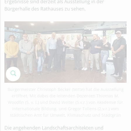
Ergebnisse sind derzeit als Ausstellung in der
Bürgerhalle des Rathauses zu sehen.
Bürgermeister Christoph Becker (Mitte) hat die Ausstellung
eröffnet. Mit dabei die leitenden Dozenten Thiomas M.
Woodfin (5. v. l.) und David Welter (5.v.r.) von Akademie für
internationale Bildung, und Gregor Tollens (2.v.r.) vom
städtischen Amt für Umwelt, Klimaschutz und Stadtgrün
Die angehenden Landschaftsarchitekten und