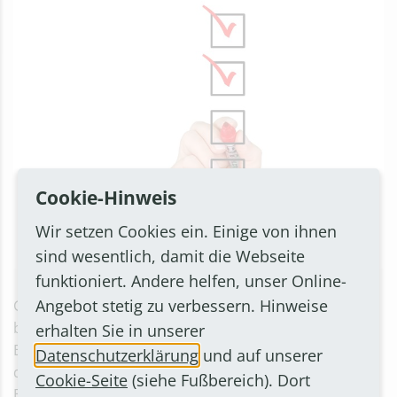
Cookie-Hinweis
Wir setzen Cookies ein. Einige von ihnen
sind wesentlich, damit die Webseite
funktioniert. Andere helfen, unser Online-
Angebot stetig zu verbessern. Hinweise
Gefragt sind sowohl Menschen, die schon Archive
besucht haben, als auch Menschen ohne jede
erhalten Sie in unserer
Erfahrung mit Archiven. Die Ergebnisse sollen auch in
Datenschutzerklärung
und auf unserer
die Optimierung der Dienstleistungen des Stadtarchivs
Cookie-Seite
(siehe Fußbereich). Dort
Bornheim einfließen. Die Teilnahme dauert nur etwa