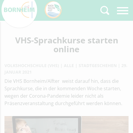
Zurück
VHS-Sprachkurse starten
Type 2 or more
characters for results.
online
VOLKSHOCHSCHULE (VHS)
ALLE
STADTGESCHEHEN
29.
JANUAR 2021
Die VHS Bornheim/Alfter weist darauf hin, dass die
Sprachkurse, die in der kommenden Woche starten,
wegen der Corona-Pandemie leider nicht als
Präsenzveranstaltung durchgeführt werden können.