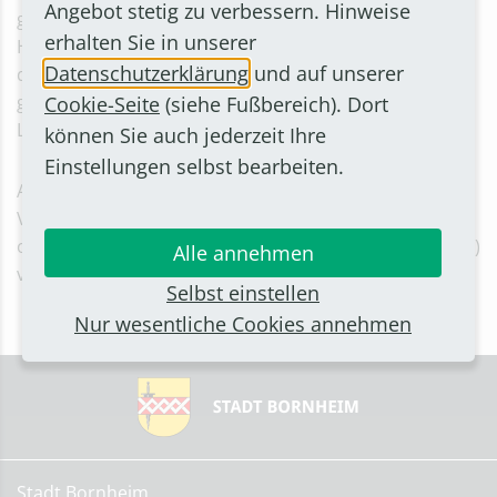
Angebot stetig zu verbessern. Hinweise
geplant, die Kurse unter Einhaltung der geltenden
erhalten Sie in unserer
Hygienevorschriften wieder als Präsenzveranstaltung
Datenschutzerklärung
und auf unserer
durchzuführen – es sei denn, den Teilnehmenden
gefällt der Online-Unterricht besser“, kündigt die VHS-
Cookie-Seite
(siehe Fußbereich). Dort
Leiterin Annemarie Schwartmanns an.
können Sie auch jederzeit Ihre
Einstellungen selbst bearbeiten.
Anmeldungen können entweder schriftlich erfolgen an
VHS Bornheim/Alfter, Alter Weiher 2, 53332 Bornheim,
oder über die Homepage (
www.vhs-bornheim-alfter.de
)
Alle annehmen
vorgenommen werden.
Selbst einstellen
Nur wesentliche Cookies annehmen
Stadt Bornheim