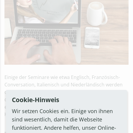
Einige der Seminare wie etwa Englisch, Französisch-
Conversation, Italienisch und Niederländisch werden
deshalb als Onlinekurse angeboten. Anmeldungen
Cookie-Hinweis
dafür sind noch möglich. Nähere Informationen
erteilen die VHS-Mitarbeiterinnen Lara Dilling und
Wir setzen Cookies ein. Einige von ihnen
Hildegard Niehus unter der Rufnummer 0222/945-462.
sind wesentlich, damit die Webseite
funktioniert. Andere helfen, unser Online-
„Sobald das Infektionsgeschehen es zulässt, ist