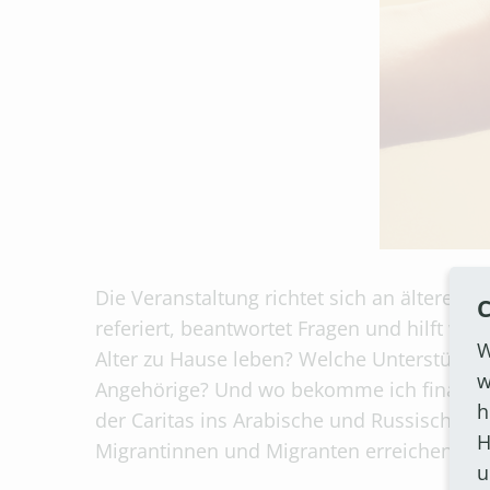
Die Veranstaltung richtet sich an ältere M
C
referiert, beantwortet Fragen und hilft we
W
Alter zu Hause leben? Welche Unterstützung
w
Angehörige? Und wo bekomme ich finanziel
h
der Caritas ins Arabische und Russische übe
H
Migrantinnen und Migranten erreichen.
u