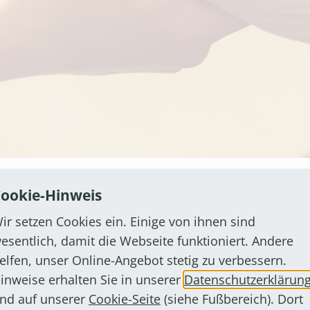
igrantinnen und Migranten sowie deren Angehörige. Di
ookie-Hinweis
iter. Bei ihrem Vortrag geht es unter anderem um die 
ir setzen Cookies ein. Einige von ihnen sind
 gibt es, wenn im Alter nicht mehr alles alleine geht
esentlich, damit die Webseite funktioniert. Andere
le Unterstützung? Der Vortrag wird von Mitorganisa
elfen, unser Online-Angebot stetig zu verbessern.
rsetzt und soll so, wie bereits bei der Werkstatt für
inweise erhalten Sie in unserer
Datenschutzerklärun
nd auf unserer
Cookie-Seite
(siehe Fußbereich). Dort