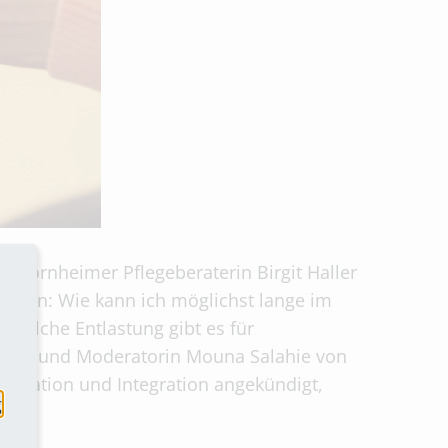
e Bornheimer Pflegeberaterin Birgit Haller
Fragen: Wie kann ich möglichst lange im
? Welche Entlastung gibt es für
torin und Moderatorin Mouna Salahie von
 Migration und Integration angekündigt,
g