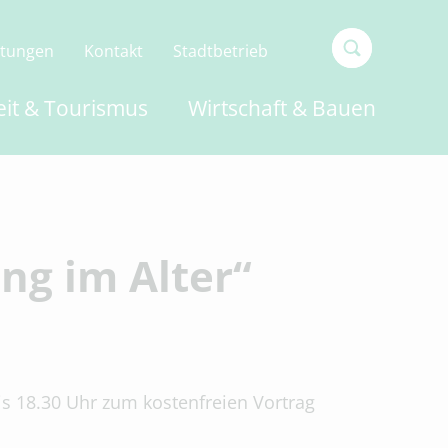
ltungen
Kontakt
Stadtbetrieb
Type 2 or
eit & Tourismus
Wirtschaft & Bauen
more
characters
for
results.
ng im Alter“
is 18.30 Uhr zum kostenfreien Vortrag