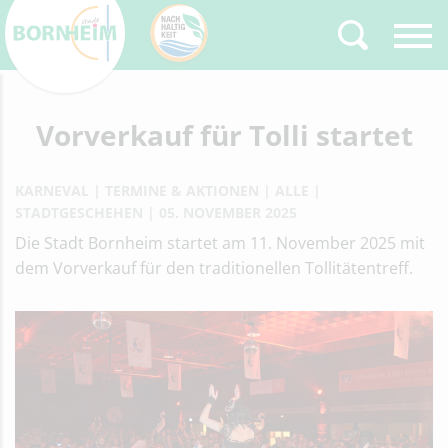
Zurück
Vorverkauf für Tolli startet
Type 2 or more
characters for results.
KARNEVAL
TERMINE & AKTIONEN
ALLE
STADTGESCHEHEN
05. NOVEMBER 2025
Die Stadt Bornheim startet am 11. November 2025 mit
dem Vorverkauf für den traditionellen Tollitätentreff.