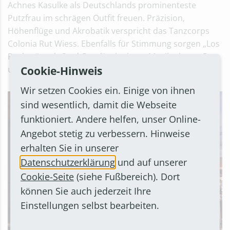
Achnes Kasulke als Deutschlands prominenteste
Putzfrau im schrägen Outfit freuen. Präzision,
Höhenflüge und Akrobatik verspricht das Tanzcorps
Colonia Rut Wiess. Ebenfalls für Stimmung sorgen „Los
Rockos“ und „StadtRand“ mit einem Musikmix aus Pop
Cookie-Hinweis
und Rock gepaart mit raffinierten Texten.
Wir setzen Cookies ein. Einige von ihnen
sind wesentlich, damit die Webseite
funktioniert. Andere helfen, unser Online-
Angebot stetig zu verbessern. Hinweise
erhalten Sie in unserer
Datenschutzerklärung
und auf unserer
Cookie-Seite
(siehe Fußbereich). Dort
können Sie auch jederzeit Ihre
Einstellungen selbst bearbeiten.