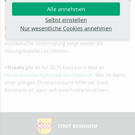
Alle annehmen
Die Band StadtRand gilt in der Kölschen Musikszene als einer
der besten Newcomer der letzten Jahre
Selbst einstellen
Nur wesentliche Cookies annehmen
Natürlich sind auch alle Tollitäten aus dem Stadtgebiet
und den Bonner Werkstätten dabei. Für die
musikalische Untermalung sorgt wieder die
Sitzungskapelle Los Ultimos.
>Tickets
gibt es für 29,75 Euro per E-Mail an
nicole.krumbach(at)stadt-bornheim.de
. Wer im Besitz
einer gültigen Ehrenamtskarte NRW der Stadt
Bornheim ist, kann sich eine Freikarte sichern.