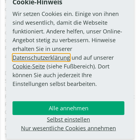
Cookie-Hinweis
führten durch die Veranstaltung, die als World-Café
durchgeführt wurde. Diese Methode wurde
Wir setzen Cookies ein. Einige von ihnen
ausgewählt, um gezielt die Anwesenden miteinander
sind wesentlich, damit die Webseite
ins Gespräch zu bringen und lösungsorientiert zu
funktioniert. Andere helfen, unser Online-
diskutieren. Dazu gab es Thementische, an denen sich
Angebot stetig zu verbessern. Hinweise
die Teilnehmenden unter der Leitung von
Referentinnen und Referenten mit vielfältigen Themen
erhalten Sie in unserer
auseinandersetzten.
Datenschutzerklärung
und auf unserer
Cookie-Seite
(siehe Fußbereich). Dort
Das Thema Arbeitsmarkt und Bildung leitete der Arzt,
können Sie auch jederzeit Ihre
Schriftsteller und Referent Dr. Mimoun Azizi. Isabelle
Einstellungen selbst bearbeiten.
Lütz, Vorsitzende des Vereins für Bornheimer
Flüchtlingshilfe e. V., koordinierte das Thema Ehrenamt
Flüchtlingshilfe/Wohnen. Mouna Salahie vom
Alle annehmen
Caritasverband Rhein-Sieg moderierte zum Thema
Selbst einstellen
Pflege für Migrantinnen und Migranten. Und Jurist und
Nur wesentliche Cookies annehmen
Diversity Trainer Kanishka Wiar führte durch das
Thema Diversitätsstrategien und Antidiskriminierung.