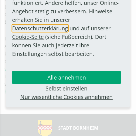
funktioniert. Andere helfen, unser Online-
Die Fachkraft beantwortet Fragen zum Leben mit Baby
Angebot stetig zu verbessern. Hinweise
oder Kleinkind und zeigt bei Bedarf weitere Hilfs- und
erhalten Sie in unserer
Beratungsmöglichkeiten auf.
Datenschutzerklärung
und auf unserer
Cookie-Seite
(siehe Fußbereich). Dort
Das Angebot ist freiwillig, kostenlos und vertraulich.
können Sie auch jederzeit Ihre
Auch zugezogene Familien mit Kindern unter 3 Jahren
Einstellungen selbst bearbeiten.
können es nutzen. Weitere Informationen gibt es auf
der Webseite der Stadt Bornheim unter
www.bornheim.de/fruehe-hilfen/willkommensbesuch
.
Termine können mit Gudrun Schiffer vereinbart
Alle annehmen
werden: Tel. 02222 9437-5458, E-Mail:
fruehe-
Selbst einstellen
hilfen(at)stadt-bornheim.de
.
Nur wesentliche Cookies annehmen