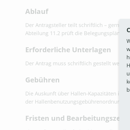
Ablauf
Der Antragsteller teilt schriftlich – gerne 
C
Abteilung 11.2 prüft die Belegungspläne de
W
Erforderliche Unterlagen
w
h
Der Antrag muss schriftlich gestellt werden
H
u
Gebühren
k
b
Die Auskunft über Hallen-Kapazitäten ist ko
der Hallenbenutzungsgebührenordnung de
Fristen und Bearbeitungszeit