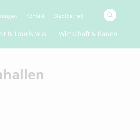
ltungen
Kontakt
Stadtbetrieb
Type 2 or
eit & Tourismus
Wirtschaft & Bauen
more
characters
for
results.
hallen