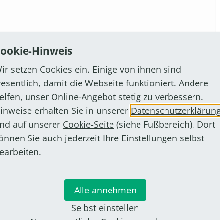
per E-Mail – mit, wann er eine Halle benötigt, und
ookie-Hinweis
r städtischen Turnhallen auf freie Kapazitäten.
ir setzen Cookies ein. Einige von ihnen sind
esentlich, damit die Webseite funktioniert. Andere
elfen, unser Online-Angebot stetig zu verbessern.
, zum Beispiel per E-Mail.
inweise erhalten Sie in unserer
Datenschutzerklärun
nd auf unserer
Cookie-Seite
(siehe Fußbereich). Dort
önnen Sie auch jederzeit Ihre Einstellungen selbst
earbeiten.
stenfrei. Die Hallennutzung orientiert sich an
r Stadt Bornheim.
Alle annehmen
en
Selbst einstellen