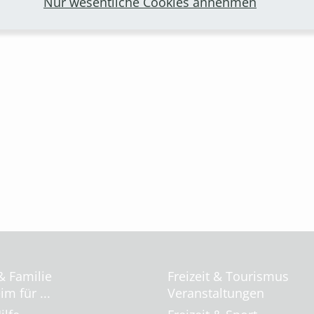
Nur wesentliche Cookies annehmen
den, da die Hallen-Kapazitäten begrenzt sind.
& Familie
Freizeit & Tourismus
m für ...
Veranstaltungen