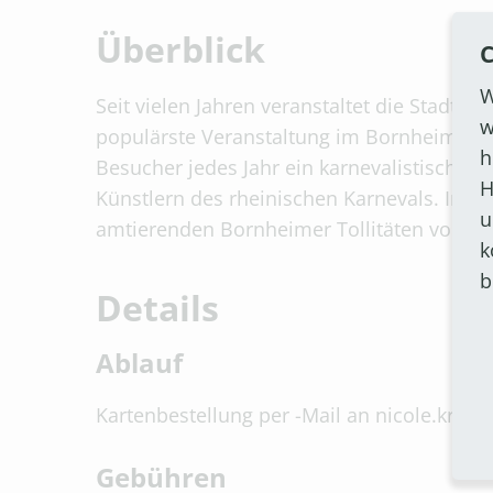
Überblick
C
W
Seit vielen Jahren veranstaltet die Stadt B
w
populärste Veranstaltung im Bornheimer Kar
h
Besucher jedes Jahr ein karnevalistisches
H
Künstlern des rheinischen Karnevals. Im
u
amtierenden Bornheimer Tollitäten vorgest
k
b
Details
Ablauf
Kartenbestellung per -Mail an nicole.kru
Gebühren