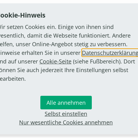
ookie-Hinweis
ir setzen Cookies ein. Einige von ihnen sind
ornheim den Tollitätentreff, die größte und
esentlich, damit die Webseite funktioniert. Andere
neval. In der Rheinhalle in Hersel erwartet die
elfen, unser Online-Angebot stetig zu verbessern.
 Sitzungsprogramm mit vielen bekannten
inweise erhalten Sie in unserer
Datenschutzerklärun
 Rahmen des Sitzungsprogramms werden die
nd auf unserer
Cookie-Seite
(siehe Fußbereich). Dort
ellt.
önnen Sie auch jederzeit Ihre Einstellungen selbst
earbeiten.
Alle annehmen
Selbst einstellen
mbach@stadt-bornheim.de
Nur wesentliche Cookies annehmen