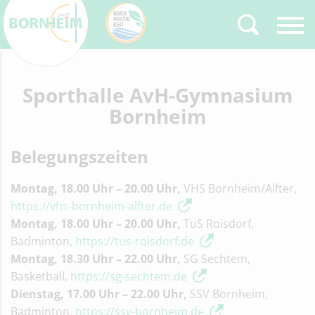
Zurück
Sporthalle AvH-Gymnasium
Type 2 or more
characters for results.
Bornheim
Belegungszeiten
Montag, 18.00 Uhr – 20.00 Uhr,
VHS Bornheim/Alfter,
https://vhs-bornheim-alfter.de
Montag, 18.00 Uhr – 20.00 Uhr,
TuS Roisdorf,
Badminton,
https://tus-roisdorf.de
Montag, 18.30 Uhr – 22.00 Uhr,
SG Sechtem,
Basketball,
https://sg-sechtem.de
Dienstag, 17.00 Uhr – 22.00 Uhr,
SSV Bornheim,
Badminton,
https://ssv-bornheim.de