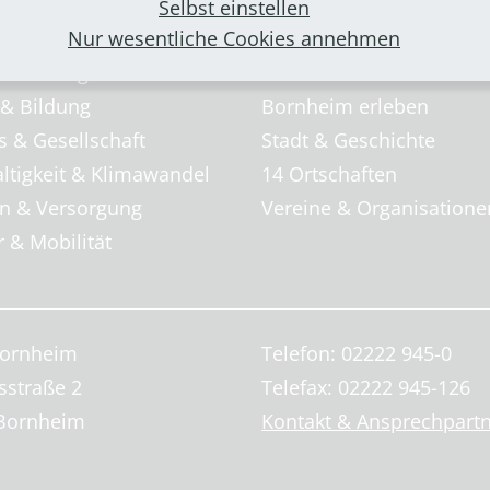
m für ...
Veranstaltungen
Selbst einstellen
ilfe
Nur wesentliche Cookies annehmen
Freizeit & Sport
betreuung
Kunst & Kultur
 & Bildung
Bornheim erleben
s & Gesellschaft
Stadt & Geschichte
ltigkeit & Klimawandel
14 Ortschaften
 & Versorgung
Vereine & Organisatione
 & Mobilität
Bornheim
Telefon: 02222 945-0
sstraße 2
Telefax: 02222 945-126
Bornheim
Kontakt & Ansprechpart