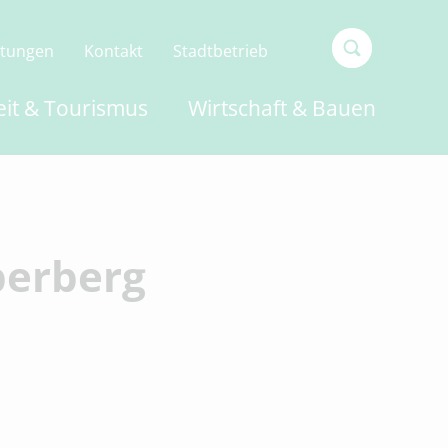
ltungen
Kontakt
Stadtbetrieb
Type 2 or
eit & Tourismus
Wirtschaft & Bauen
more
characters
for
results.
berberg