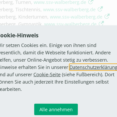
rberg, Turnen,
www.ssv-walberberg.de
rberg, Tischtennis,
www.ssv-walberberg.de
erberg, Kinderturnen,
www.ssv-walberberg.de
erberg, Gymnastik,
www.ssv-walberberg.de
erberg, Tischtennis,
www.ssv-walberberg.de
ookie-Hinweis
alberberg, Yoga,
www.ssv-walberberg.de
ir setzen Cookies ein. Einige von ihnen sind
alberberg, Zumba,
www.ssv-walberberg.de
esentlich, damit die Webseite funktioniert. Andere
rberg, Gymnastik,
www.ssv-walberberg.de
elfen, unser Online-Angebot stetig zu verbessern.
berg, Tischtennis,
www.ssv-walberberg.de
inweise erhalten Sie in unserer
Datenschutzerklärun
htem, Krav Maga,
https://budosechtem.de
nd auf unserer
Cookie-Seite
(siehe Fußbereich). Dort
önnen Sie auch jederzeit Ihre Einstellungen selbst
earbeiten.
Alle annehmen
& Familie
Freizeit & Tourismus