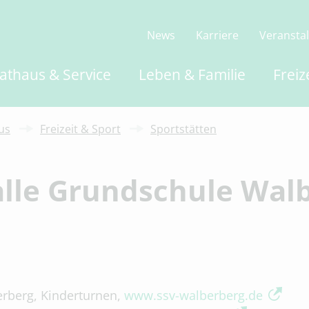
News
Karriere
Veransta
athaus & Service
Leben & Familie
Freiz
us
Freizeit & Sport
Sportstätten
lle Grundschule Wal
rberg, Kinderturnen,
www.ssv-walberberg.de