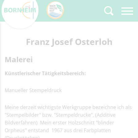
Zurück
Franz Josef Osterloh
Type 2 or more
characters for results.
Malerei
Künstlerischer Tätigkeitsbereich:
Manueller Stempeldruck
Meine derzeit wichtigste Werkgruppe bezeichne ich als
"Stempelbilder" bzw. "Stempeldrucke", (Additive
Bildverfahren) Mein erster Holzschnitt "blinder
Orpheus" entstand 1967 aus drei Farbplatten