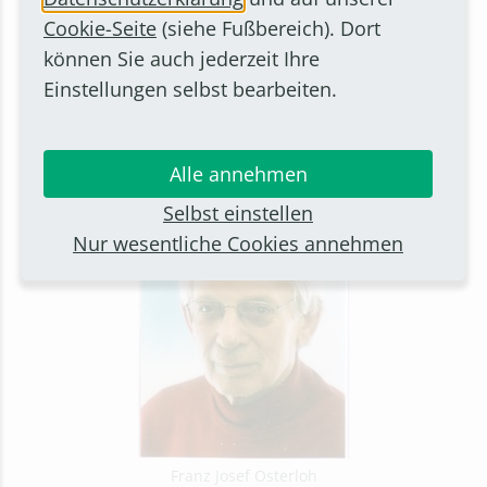
Kunsttriennale Frechen
Cookie-Seite
(siehe Fußbereich). Dort
Baukunst-Galerie Köln
können Sie auch jederzeit Ihre
Rheinisches Landesmuseum Bonn
Einstellungen selbst bearbeiten.
Kunstmuseum Bonn
Museum Niamey, Niger
Kioto, Japan
Alle annehmen
Selbst einstellen
Nur wesentliche Cookies annehmen
Franz Josef Osterloh