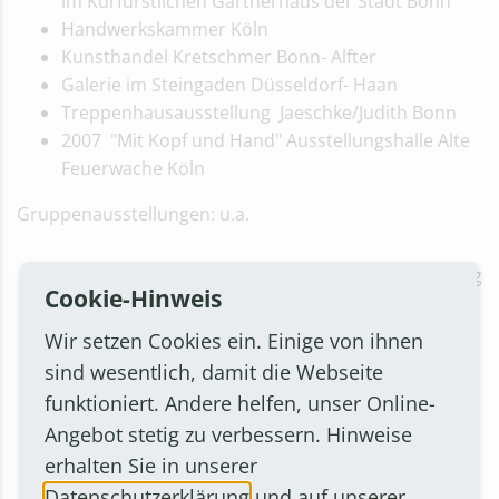
im Kurfürstlichen Gärtnerhaus der Stadt Bonn
Handwerkskammer Köln
Kunsthandel Kretschmer Bonn- Alfter
Galerie im Steingaden Düsseldorf- Haan
Treppenhausausstellung Jaeschke/Judith Bonn
2007 "Mit Kopf und Hand" Ausstellungshalle Alte
Feuerwache Köln
Gruppenausstellungen: u.a.
Galeriehaus an der Redoute Bonn-Bad Godesberg
Cookie-Hinweis
Forum Essen
Lehmbruck- Museum Duisburg
Wir setzen Cookies ein. Einige von ihnen
Westfälisches Landesmuseum Münster
sind wesentlich, damit die Webseite
Kunst- und Informationsmesse Köln
funktioniert. Andere helfen, unser Online-
Kölner Kunstmarkt
Angebot stetig zu verbessern. Hinweise
Kunstkabinett Funke Gelsenkirchen
erhalten Sie in unserer
Kunstverein Bonn
Datenschutzerklärung
und auf unserer
Funkhaus am Machsee Hannover