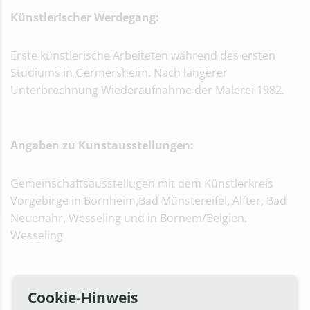
Künstlerischer Werdegang:
Erste künstlerische Arbeiteten während des ersten
Studiums in Germersheim. Nach längerer
Unterbrechnung Wiederaufnahme der Malerei 1982.
Angaben zu Kunstausstellungen:
Gemeinschaftsausstellugen mit dem Künstlerkreis
Vorgebirge in Bornheim,Bad Münstereifel, Alfter, Bad
Neuenahr, Wesseling und in Bornem/Belgien.
Wesseling
Cookie-Hinweis