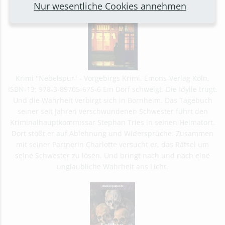
Nur wesentliche Cookies annehmen
Krimi "Nebelspur" - Vorgebirgs Krimi, Emons-Verlag Köln,
ISBN-13: 978-3-89705-675-6 Ein Dorf schweigt. Die Idylle trügt.
Und die Wahrheit verbirgt sich in Bornheim. Das Tagebuch
seiner seit Jahren verschwundenen Schwester führt den
Kriminalhauptkommissar Stephan Tries in seinen Heimatort.
Dort stößt er auf Ablehnung und Widersprüche. Zusammen
mit seiner Partnerin Charlotte versucht er, das Rätsel um
seine Schwester zu lösen. Und bringt nach und nach eine
unglaubliche Wahrheit ans Licht.