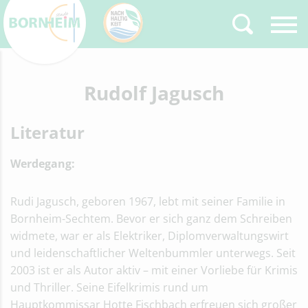
Zurück
Rudolf Jagusch
Type 2 or more
characters for results.
Literatur
Werdegang:
Rudi Jagusch, geboren 1967, lebt mit seiner Familie in
Bornheim-Sechtem. Bevor er sich ganz dem Schreiben
widmete, war er als Elektriker, Diplomverwaltungswirt
und leidenschaftlicher Weltenbummler unterwegs. Seit
2003 ist er als Autor aktiv – mit einer Vorliebe für Krimis
und Thriller. Seine Eifelkrimis rund um
Hauptkommissar Hotte Fischbach erfreuen sich großer