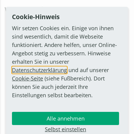
Veröffentlichungen
Cookie-Hinweis
Wir setzen Cookies ein. Einige von ihnen
sind wesentlich, damit die Webseite
funktioniert. Andere helfen, unser Online-
Angebot stetig zu verbessern. Hinweise
erhalten Sie in unserer
Krimi "Todesquelle" - Vorgebirgs Krimi, Emons-Verlag Köln
Datenschutzerklärung
und auf unserer
2010, ISBN-13: 978-3-89705-755-5 Im Herzen von Bornheim
Cookie-Seite
(siehe Fußbereich). Dort
geht die Angst um. Der alteingesessene Besitzer der
können Sie auch jederzeit Ihre
Felsquelle wird tot aufgefunden. War es Mord oder nur ein
Einstellungen selbst bearbeiten.
Unfall? Der Kölner Kommissar Stephan Tries nimmt die
Ermittlungen auf und gerät dabei immer mehr in einen
Strudel aus kriminellen Machenschaften, Korruption,
Leidenschaft und menschlichen Tragödien. In diesem Fall
Alle annehmen
stößt allerdings auch er an seine persönlichen Grenzen.
Selbst einstellen