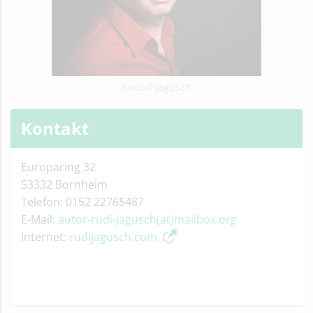
Rudolf Jagusch
Kontakt
Europaring 32
53332 Bornheim
Telefon: 0152 22765487
E-Mail:
autor-rudi-jagusch(at)mailbox.org
Internet:
rudijagusch.com