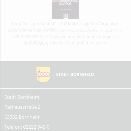
Krimi "Leichen-Sabbat" - Auf Mörderjagd im Vorgebirge,
Leporello-Verlag-Krefeld, ISBN-10: 3-936783-21-7, ISBN-13:
978-3-936783-21-6 Dazu weitere Veröffentlichungen in
Anthologien, Zeitschriften und im Internet!
Stadt Bornheim
Rathausstraße 2
53332 Bornheim
Telefon: 02222 945-0