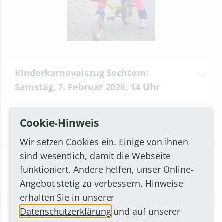
Kinderkarnevalszug Sechtem:
Samstag, 7. Februar 2026, 14 Uhr
Weiberfastnachtszug Roisdorf:
Cookie-Hinweis
Donnerstag, 12. Februar 2026, 14 Uhr
Wir setzen Cookies ein. Einige von ihnen
sind wesentlich, damit die Webseite
Weiberfastnachtszug Kardorf:
funktioniert. Andere helfen, unser Online-
Donnerstag, 12. Februar 2026, 14:44
Angebot stetig zu verbessern. Hinweise
Uhr
erhalten Sie in unserer
Datenschutzerklärung
und auf unserer
Karnevalszug Rösberg & Hemmerich: