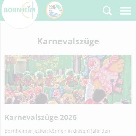
Zurück
Karnevalszüge
Type 2 or more
characters for results.
Karnevalszüge 2026
Bornheimer Jecken können in diesem Jahr den