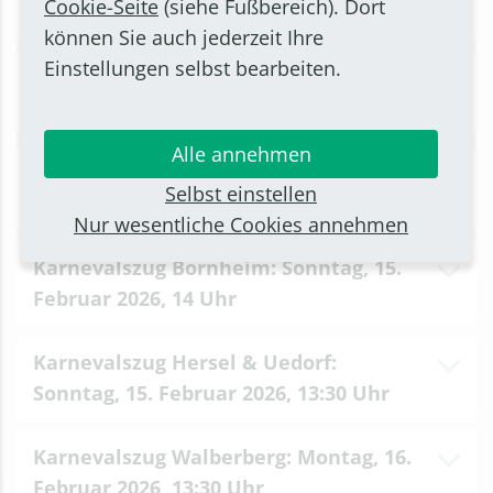
Cookie-Seite
(siehe Fußbereich). Dort
Freitag, 13. Februar 2026, 14:10 Uhr
können Sie auch jederzeit Ihre
Einstellungen selbst bearbeiten.
Kinderkarnevalszug Waldorf: Samstag,
14. Februar 2026, 13:30 Uhr
Alle annehmen
Karnevalszug Widdig: Samstag, 14.
Selbst einstellen
Februar 2026, 14:15 Uhr
Nur wesentliche Cookies annehmen
Karnevalszug Bornheim: Sonntag, 15.
Februar 2026, 14 Uhr
Karnevalszug Hersel & Uedorf:
Sonntag, 15. Februar 2026, 13:30 Uhr
Karnevalszug Walberberg: Montag, 16.
Februar 2026, 13:30 Uhr