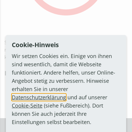
Sie sind auf dieser Seite gelandet, da Sie
Cookie-Hinweis
möglicherweise einem Link gefolgt sind auf den Sie
Wir setzen Cookies ein. Einige von ihnen
keinen Zugriff haben.
sind wesentlich, damit die Webseite
Hilfe... was nun?
funktioniert. Andere helfen, unser Online-
Angebot stetig zu verbessern. Hinweise
Starten Sie eine
Suche
,
erhalten Sie in unserer
gehen Sie zurück zur
Startseite
oder
Datenschutzerklärung
und auf unserer
nutzen Sie die
Zurück-Taste
Ihres Browsers.
Cookie-Seite
(siehe Fußbereich). Dort
können Sie auch jederzeit Ihre
Einstellungen selbst bearbeiten.