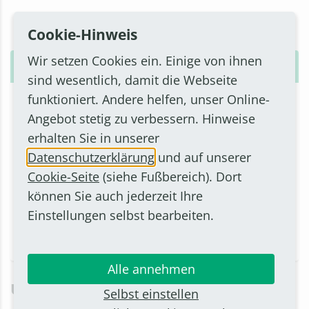
Vorsitzende:
Maria Koch und Markus Hochgartz
Cookie-Hinweis
Wir setzen Cookies ein. Einige von ihnen
Fraktion Bündnis 90/Die Grünen
sind wesentlich, damit die Webseite
funktioniert. Andere helfen, unser Online-
ADRESSE
Angebot stetig zu verbessern. Hinweise
Königstraße 25
53332 Bornheim
erhalten Sie in unserer
Anfahrt
Datenschutzerklärung
und auf unserer
Cookie-Seite
(siehe Fußbereich). Dort
KONTAKT
können Sie auch jederzeit Ihre
Telefon: 02222 9956-328
Einstellungen selbst bearbeiten.
E-Mail
Alle annehmen
UWG
Selbst einstellen