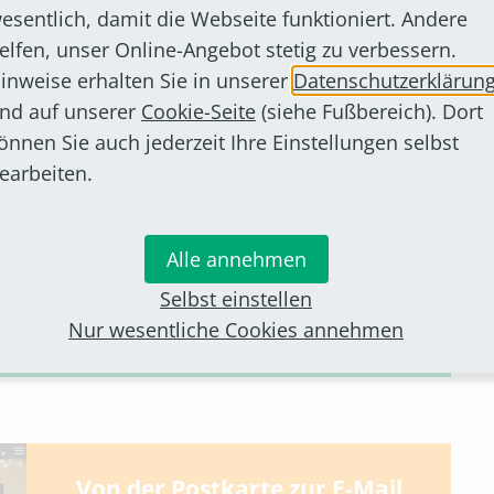
esentlich, damit die Webseite funktioniert. Andere
elfen, unser Online-Angebot stetig zu verbessern.
Jüdisches Bornheim
inweise erhalten Sie in unserer
Datenschutzerklärun
Die Online-Ausstellung "Jüdisches
nd auf unserer
Cookie-Seite
(siehe Fußbereich). Dort
Bornheim" ist ein Wegweiser durch
önnen Sie auch jederzeit Ihre Einstellungen selbst
die Geschichte der Juden in Bornheim.
earbeiten.
Sie stellt Orte jüdischen Lebens im
Stadtgebiet vor und soll in Zukunft
noch erweitert werden.
Alle annehmen
Selbst einstellen
Zur Ausstellung
Nur wesentliche Cookies annehmen
Von der Postkarte zur E-Mail