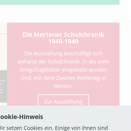
Die Mertener Schulchronik
1940-1949
Die Ausstellung beschäftigt sich
anhand der Schulchronik, in die viele
Kriegsflugblätter eingeklebt worden
sind, mit dem Zweiten Weltkrieg in
Merten.
Zur Ausstellung
ookie-Hinweis
ir setzen Cookies ein. Einige von ihnen sind