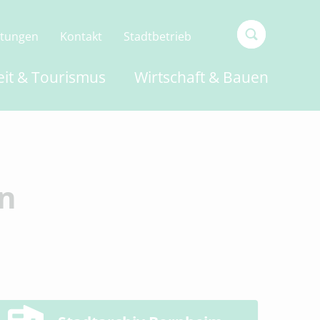
ltungen
Kontakt
Stadtbetrieb
Type 2 or
eit & Tourismus
Wirtschaft & Bauen
more
characters
for
results.
en