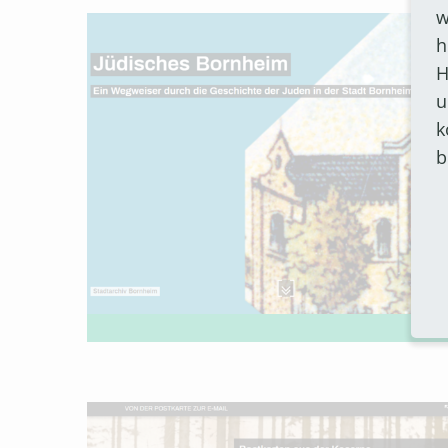
w
h
H
u
k
b