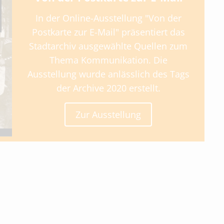
In der Online-Ausstellung "Von der
Postkarte zur E-Mail" präsentiert das
Stadtarchiv ausgewählte Quellen zum
Thema Kommunikation. Die
Ausstellung wurde anlässlich des Tags
der Archive 2020 erstellt.
Zur Ausstellung