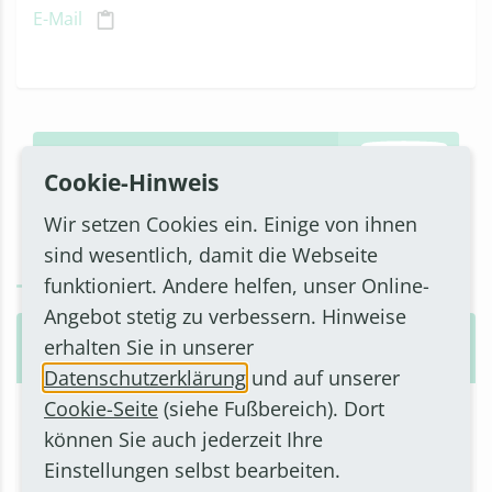
E-Mail
Cookie-Hinweis
Unterkunftsverzeichnis
Wir setzen Cookies ein. Einige von ihnen
sind wesentlich, damit die Webseite
funktioniert. Andere helfen, unser Online-
Hinweise zum Datenschutz
Angebot stetig zu verbessern. Hinweise
Ratsbüro, Öffentlichkeitsarbeit und
erhalten Sie in unserer
Bürgerdialog
Datenschutzerklärung
und auf unserer
Cookie-Seite
(siehe Fußbereich). Dort
LEITUNG
können Sie auch jederzeit Ihre
Schumacher-Lambertz, Karin
Einstellungen selbst bearbeiten.
ADRESSE