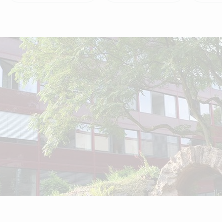
Bürger- und Ordnungsamt
Bürgerbüro/Standesamt
Infocenter der Stadtverwaltung
Standesamt
Feuerschutz
Ordnungswesen
Bußgeldstelle
Gewerbemeldestelle
Amt für Kinder, Jugend & Familien
Verwaltung (Kinder- und Jugendhil
Kinder- und Jugendhilfe
Jugendförderung
Stabstelle Inklusive Jugendhilfe
Amt für Soziales, Wohnen und Inkl
Finanzhilfen Soziales
Sozialer Dienst, Senioren und Pfle