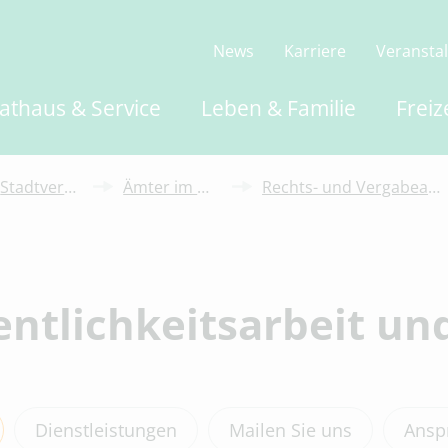
News
Karriere
Veransta
athaus & Service
Leben & Familie
Freiz
Stadtverwaltung
Ämter im Überblick
Rechts- und Vergabeamt, Ratsbüro
Rechts- und Vergabeamt, Ratsbüro
Recht und Vergabe
entlichkeitsarbeit un
Ratsbüro, Öffentlichkeitsarbeit un
Amt für Finanzen
Kämmerei
Finanzbuchhaltung
Konzernrechnungswesen und Bete
Dienstleistungen
Mailen Sie uns
Ansp