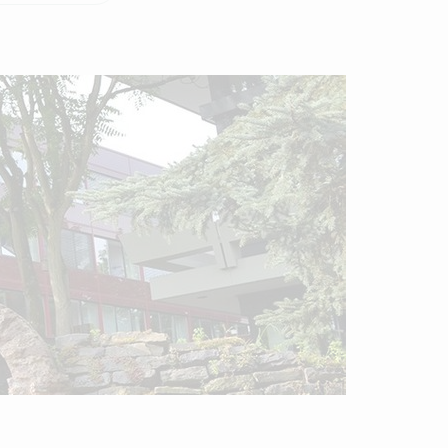
fe)
usion
ge