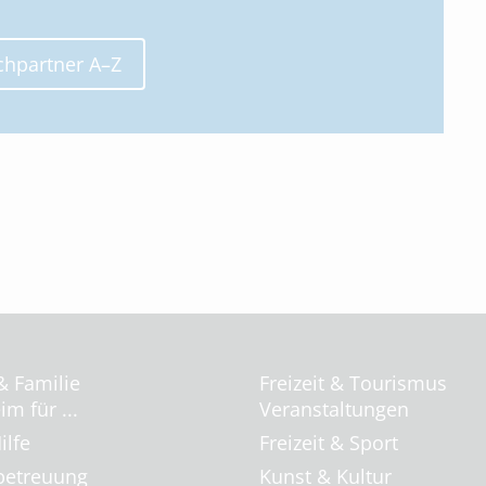
chpartner A–Z
& Familie
Freizeit & Tourismus
m für ...
Veranstaltungen
ilfe
Freizeit & Sport
betreuung
Kunst & Kultur