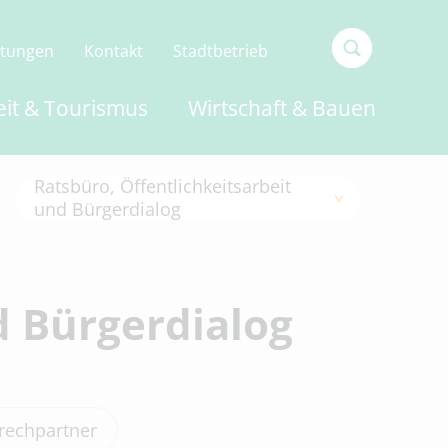
ltungen
Kontakt
Stadtbetrieb
Type 2 or
eit & Tourismus
Wirtschaft & Bauen
more
characters
for
Ratsbüro, Öffentlichkeitsarbeit
results.
und Bürgerdialog
d Bürgerdialog
d Bürgerdialog
iligungen
rechpartner