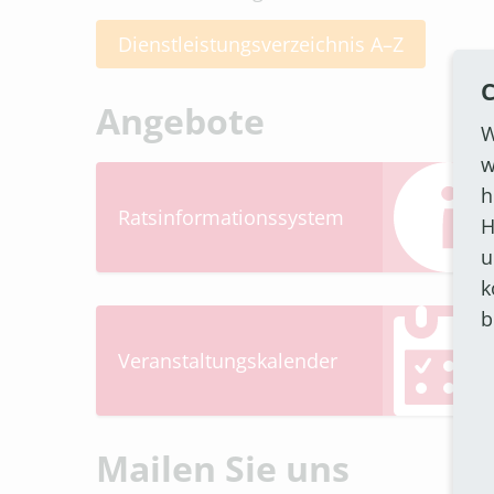
Dienstleistungsverzeichnis A–Z
C
Angebote
W
w
h
Ratsinformationssystem
H
u
k
b
Veranstaltungskalender
Mailen Sie uns