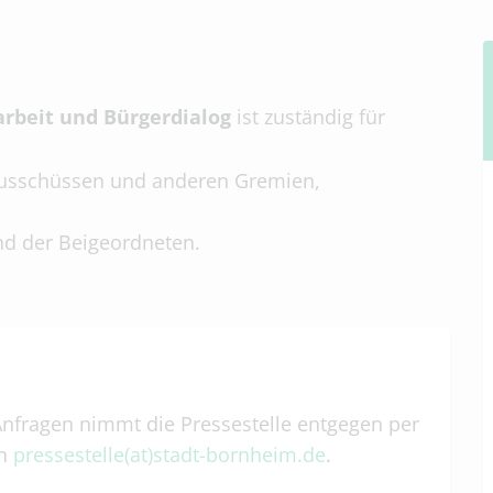
Wohnen, Gesundheit und Inklusio
Bauamt und Gebäudewirtschaft
Bauaufsicht, Bauverwaltung und 
Hochbau
arbeit und Bürgerdialog
ist zuständig für
Gebäudewirtschaft
Stadtplanungs- und Liegenschaftsa
 Ausschüssen und anderen Gremien,
Stadtplanung
Liegenschaften
d der Beigeordneten.
Rechnungsprüfungsamt
Tiefbau- und Straßenverkehrsamt
Tiefbau
Straßenverkehr
Amt für Weiterbildung
Stadtbücherei
nfragen nimmt die Pressestelle entgegen per
Volkshochschule (VHS) Bornheim/A
an
pressestelle(at)stadt-bornheim.de
.
Personal- und Organisationsamt