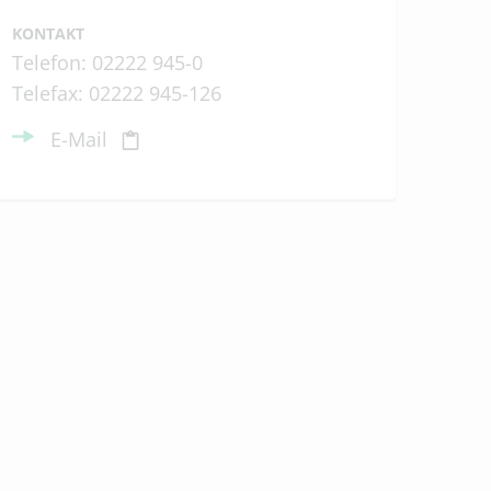
KONTAKT
urförderung, Partnerschaften, Stadtarchiv
Telefon: 02222 945-0
Telefax: 02222 945-126
tadtgrün
amt
E-Mail
d Kindertagespflege
inderung