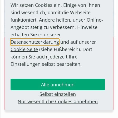
Wir setzen Cookies ein. Einige von ihnen
sind wesentlich, damit die Webseite
funktioniert. Andere helfen, unser Online-
Angebot stetig zu verbessern. Hinweise
erhalten Sie in unserer
Datenschutzerklärung
und auf unserer
Schwimmen im Rhein ist lebensgefährlich
Cookie-Seite
(siehe Fußbereich). Dort
Bei schönem Wetter, besonders zur Ferienzeit,
können Sie auch jederzeit Ihre
erfreuet sich das Bornheimer Rheinufer großer
Einstellungen selbst bearbeiten.
Beliebtheit. Immer wieder ereignen sich in den
Frühlings- und Sommermonaten Unfälle mit
Schwimmer*innen im Rhein, die leichtsinnig im
Alle annehmen
Wasser eine Abkühlung suchen.
Selbst einstellen
Mehr erfahren
Nur wesentliche Cookies annehmen