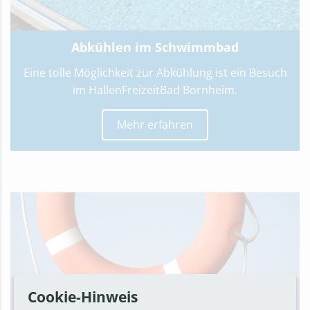
Abkühlen im Schwimmbad
Eine tolle Möglichkeit zur Abkühlung ist ein Besuch
im HallenFreizeitBad Bornheim.
Mehr erfahren
Cookie-Hinweis