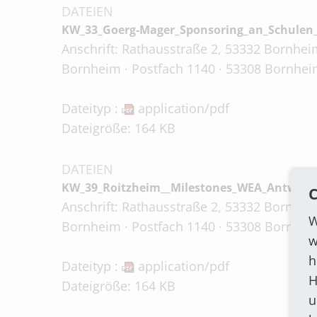
DATEIEN
KW_33_Goerg-Mager_Sponsoring_an_Schulen
Anschrift: Rathausstraße 2, 53332 Bornheim
Bornheim · Postfach 1140 · 53308 Bornheim
Dateityp :
application/pdf
Dateigröße: 164 KB
DATEIEN
KW_39_Roitzheim__Milestones_WEA_Antw.BM
C
Anschrift: Rathausstraße 2, 53332 Bornheim
W
Bornheim · Postfach 1140 · 53308 Bornheim
w
h
Dateityp :
application/pdf
H
Dateigröße: 164 KB
u