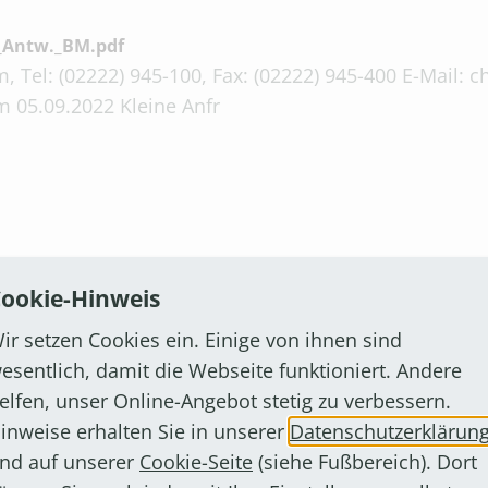
_Antw._BM.pdf
, Tel: (02222) 945-100, Fax: (02222) 945-400 E-Mail:
 05.09.2022 Kleine Anfr
.pdf
ookie-Hinweis
, Tel: (02222) 945-100, Fax: (02222) 945-400 E-Mail:
ir setzen Cookies ein. Einige von ihnen sind
 13.10.2022 Kleine Anfr
esentlich, damit die Webseite funktioniert. Andere
elfen, unser Online-Angebot stetig zu verbessern.
inweise erhalten Sie in unserer
Datenschutzerklärun
nd auf unserer
Cookie-Seite
(siehe Fußbereich). Dort