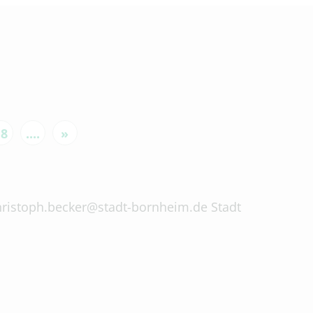
18
....
»
 christoph.becker@stadt-bornheim.de Stadt