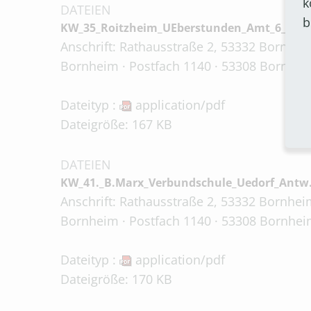
k
DATEIEN
b
KW_35_Roitzheim_UEberstunden_Amt_6_7_9_
Anschrift: Rathausstraße 2, 53332 Bornheim
Bornheim · Postfach 1140 · 53308 Bornheim
Dateityp :
application/pdf
Dateigröße: 167 KB
DATEIEN
KW_41._B.Marx_Verbundschule_Uedorf_Antw
Anschrift: Rathausstraße 2, 53332 Bornheim
Bornheim · Postfach 1140 · 53308 Bornheim
Dateityp :
application/pdf
Dateigröße: 170 KB