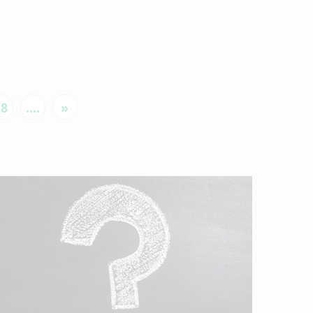
18
....
»