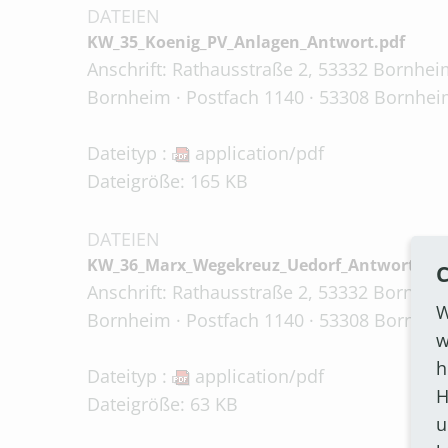
DATEIEN
KW_35_Koenig_PV_Anlagen_Antwort.pdf
Anschrift: Rathausstraße 2, 53332 Bornheim
Bornheim · Postfach 1140 · 53308 Bornheim
Dateityp :
application/pdf
Dateigröße: 165 KB
DATEIEN
KW_36_Marx_Wegekreuz_Uedorf_Antwort.pdf
C
Anschrift: Rathausstraße 2, 53332 Bornheim
W
Bornheim · Postfach 1140 · 53308 Bornheim
w
h
Dateityp :
application/pdf
H
Dateigröße: 63 KB
u