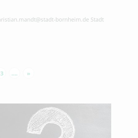
 christian.mandt@stadt-bornheim.de Stadt
13
....
»