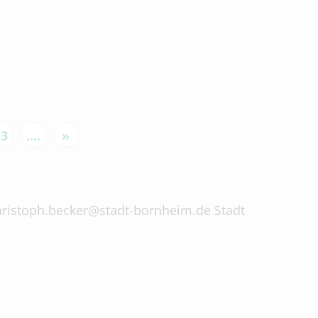
13
....
»
 christoph.becker@stadt-bornheim.de Stadt