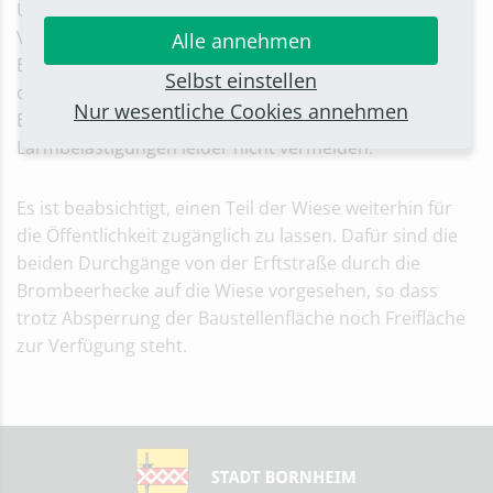
Unannehmlichkeiten bittet die Stadt Bornheim um
Verständnis. Da die Baustelle ausschließlich über die
Alle annehmen
Erftstraße (über Elbestraße) angefahren werden kann -
Selbst einstellen
die Wirtschaftswege dürfen genutzt werden -, sind
Nur wesentliche Cookies annehmen
Baustellenverkehr und damit verbundene
Lärmbelästigungen leider nicht vermeiden.
Es ist beabsichtigt, einen Teil der Wiese weiterhin für
die Öffentlichkeit zugänglich zu lassen. Dafür sind die
beiden Durchgänge von der Erftstraße durch die
Brombeerhecke auf die Wiese vorgesehen, so dass
trotz Absperrung der Baustellenfläche noch Freifläche
zur Verfügung steht.