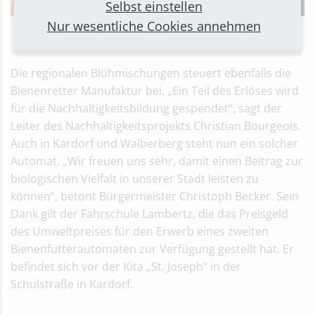
Selbst einstellen
Nur wesentliche Cookies annehmen
Bürgermeister Christoph Becker hilft den Kita-Kids, die sich
freudestrahlend Bienenfutter am Automaten erdrehen
Die regionalen Blühmischungen steuert ebenfalls die
Bienenretter Manufaktur bei. „Ein Teil des Erlöses wird
für die Nachhaltigkeitsbildung gespendet“, sagt der
Leiter des Nachhaltigkeitsprojekts Christian Bourgeois.
Auch in Kardorf und Walberberg steht nun ein solcher
Automat. „Wir freuen uns sehr, damit einen Beitrag zur
biologischen Vielfalt in unserer Stadt leisten zu
können“, betont Bürgermeister Christoph Becker. Sein
Dank gilt der Fahrschule Lambertz, die das Preisgeld
des Umweltpreises für den Erwerb eines zweiten
Bienenfutterautomaten zur Verfügung gestellt hat. Er
befindet sich vor der Kita „St. Joseph“ in der
Schulstraße in Kardorf.