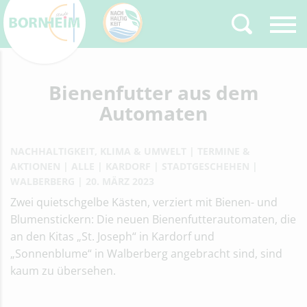
Zurück
Bienenfutter aus dem
Type 2 or more
characters for results.
Automaten
NACHHALTIGKEIT, KLIMA & UMWELT
TERMINE &
AKTIONEN
ALLE
KARDORF
STADTGESCHEHEN
WALBERBERG
20. MÄRZ 2023
Zwei quietschgelbe Kästen, verziert mit Bienen- und
Blumenstickern: Die neuen Bienenfutterautomaten, die
an den Kitas „St. Joseph“ in Kardorf und
„Sonnenblume“ in Walberberg angebracht sind, sind
kaum zu übersehen.