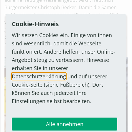
auf eine freudige Weise eingeübt wird", freut sich
Bürgermeister Christoph Becker. Damit die Samen
nicht aufquellen, müssen sie in Plastikkugeln gefüllt
werden. Diese können leer in einen Rückgabebehälter
Cookie-Hinweis
geworfen werden, der direkt neben dem
Wir setzen Cookies ein. Einige von ihnen
Bienenfutterautomaten steht. Die Kugeln werden dann
sind wesentlich, damit die Webseite
neu befüllt wiederverwendet.
funktioniert. Andere helfen, unser Online-
Angebot stetig zu verbessern. Hinweise
erhalten Sie in unserer
Datenschutzerklärung
und auf unserer
Cookie-Seite
(siehe Fußbereich). Dort
können Sie auch jederzeit Ihre
Einstellungen selbst bearbeiten.
Alle annehmen