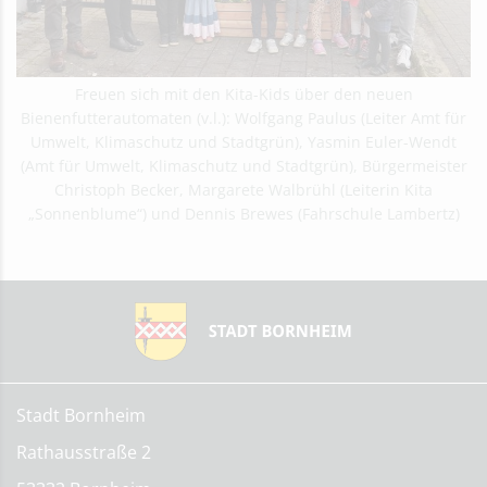
Freuen sich mit den Kita-Kids über den neuen
Bienenfutterautomaten (v.l.): Wolfgang Paulus (Leiter Amt für
Umwelt, Klimaschutz und Stadtgrün), Yasmin Euler-Wendt
(Amt für Umwelt, Klimaschutz und Stadtgrün), Bürgermeister
Christoph Becker, Margarete Walbrühl (Leiterin Kita
„Sonnenblume“) und Dennis Brewes (Fahrschule Lambertz)
Stadt Bornheim
Rathausstraße 2