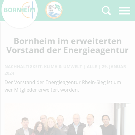
Zurück
Bornheim im erweiterten
Type 2 or more
characters for results.
Vorstand der Energieagentur
NACHHALTIGKEIT, KLIMA & UMWELT
ALLE
29. JANUAR
2024
Der Vorstand der Energieagentur Rhein-Sieg ist um
vier Mitglieder erweitert worden.