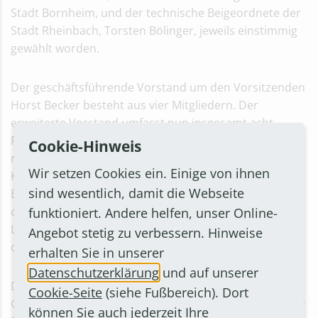
Stadt Bornheim, und der technische Beigeordnete der
Stadt Rheinbach, Torsten Bölinger, jeweils einstimmig
gewählt worden.
Der geschäftsführende Vorstand um den Vorsitzenden
Horst Becker besteht aus vier Mitgliedern. Der
erweiterte Vorstand umfasst nun insgesamt acht
Personen. „Unser Vorstand soll den Rhein-Sieg-Kreis
Cookie-Hinweis
repräsentieren“, so Horst Becker. Und weiter: „Da alle
Wir setzen Cookies ein. Einige von ihnen
Kreiskommunen seit Juni letzten Jahres der
sind wesentlich, damit die Webseite
Energieagentur Rhein-Sieg angehören, haben wir mit
der Möglichkeit eines erweiterten Vorstands eine gute
funktioniert. Andere helfen, unser Online-
Lösung gefunden, wie man dieses Wachstum auch auf
Angebot stetig zu verbessern. Hinweise
den Vorstand übertragen kann.“
erhalten Sie in unserer
Datenschutzerklärung
und auf unserer
Die Aufgaben der Energieagentur übernimmt deren
Cookie-Seite
(siehe Fußbereich). Dort
Geschäftsstelle, die ihren Sitz in Hennef hat. Neben der
können Sie auch jederzeit Ihre